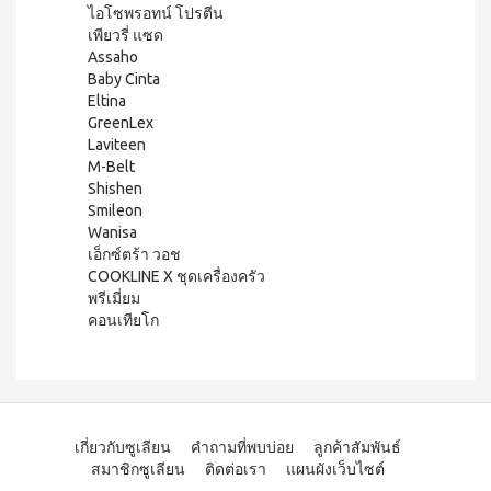
ประโยชน์
องทรู-เฮ
ไอโซพรอทน์ โปรตีน
ผสม
ผ้า
ป้า
ผล
โสม
เพียวรี่ แซด
อนามัย
และ
บียอนด์
ประโยชน์
Assaho
สำหรับ
คอล
ไมโคร
กลาง
&
Baby Cinta
ลา
พลาสมา
คืน 27
แรง
Eltina
เจล
แผ่นกรอง
ซม.
จูงใจ
GreenLex
นาโน&แผ่น
คอฟฟี่
ผ้า
Laviteen
กรอง
พลัส
มาตรฐาน
อนามัย
คาร์บอน
M-Belt
กาแฟ
สำหรับ
การ
ปรุง
Shishen
กลาง
เลื่อน
BEYOND
สำเร็จ
Smileon
คืน 30
ตำแหน่ง
ชนิดผง
FOOD
ซม.
Wanisa
สูตร
JUNCTION
ติดต่อ
ผ้า
เอ็กซ์ตร้า วอช
น้ำตาล
อนามัย
DETOXIFIYING
COOKLINE X ชุดเครื่องครัว
เรา
น้อย
สำหรับ
พรีเมี่ยม
UNIT
นูทรี
กลาง
คอนเทียโก
พลัส
สินค้า
คืน
เครื่อง
ซีเรีย
ยาว
ผ่อน
ล้าง
ล
พิเศษ
สาร
0%
พร้อม
33 ซม.
พิษ บี
ทาน
ยอนด์
ผลิตภัณฑ์
ผสม
ฟู้ดจัง
เพื่อ
น้ำผึ้ง
ก์ชั่น
เกี่ยวกับซูเลียน
คำถามที่พบบ่อย
ลูกค้าสัมพันธ์
สุขภาพ
โกโก้
สมาชิกซูเลียน
ติดต่อเรา
แผนผังเว็บไซต์
พลัส
CONTIAGO