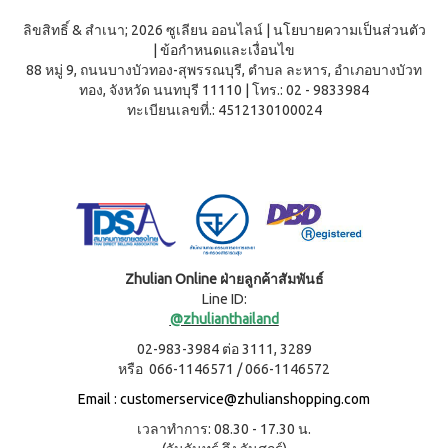
ผลิตภัณฑ์
เครื่อง
คอนเทีย
ดื่มผง
เพื่อ
ลิขสิทธิ์ & สำเนา; 2026 ซูเลียน ออนไลน์
|
นโยบายความเป็นส่วนตัว
โก้
รส
ความ
|
ข้อกำหนดและเงื่อนไข
หมอนข้าง
โกโก้
งาม
88 หมู่ 9, ถนนบางบัวทอง-สุพรรณบุรี, ตำบล ละหาร, อำเภอบางบัวท
เพื่อ
ผสม
และ
สุขภาพ
น้ำผึ้ง
ทอง, จังหวัด นนทบุรี 11110
|
โทร.: 02 - 9833984
ชนิด
คอน
เรือน
ทะเบียนเลขที่.: 4512130100024
ชง
เทียโก้
ร่าง
หมอน
บี
เพื่อ
ยาง
ผลิตภัณฑ์
สุขภาพ
ค์
ใน
สูตร
ครัว
COOKLINE
8
กรัม
เรือน
X
(180
ชุด
เข็มขัด
ซอง)
เครื่อง
Zhulian Online ฝ่ายลูกค้าสัมพันธ์
M-
บี
ครัว
Line ID:
ยาง
BELT
ค์
@zhulianthailand
ส
สูตร
แตน
02-983-3984 ต่อ 3111, 3289
16
เลส
กรัม
หรือ 066-1146571 / 066-1146572
(90
หม้อ
Email :
customerservice@zhulianshopping.com
ซอง)
ท้อง
รอยัล
แบน
เวลาทำการ: 08.30 - 17.30 น.
มิกซ์
18