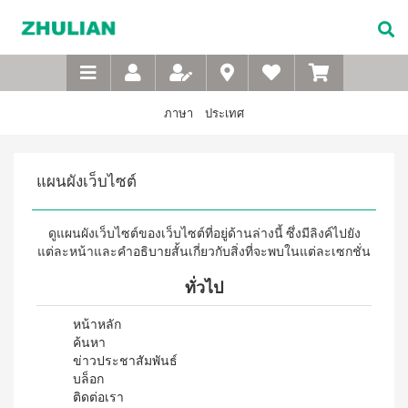
Not
อาหาร
เบบี้
XTRA
M-
เกี่ยว
Available
เสริม
ซิน
WASH
Belt
กับ
แบบ
ตา
เข็มขัด
ซู
เอ็กซ์ต
ชง
(สำหรับ
เพื่อ
ร้า วอช
เลียน
ภาษา
ประเทศ
ผง
ดื่ม
เด็ก)
สุขภาพ
ซักฟอก
ประวัติ
สำหรับ
ไอโซ
แชมพู
เข้มข้น
บริษัท
สุภาพ
พรอ
สระ
1 กก
แผนผังเว็บไซต์
ทน์
ผม
จรรยา
บุรุษ
เอ็กซ์ต
มิกซ์
เด็ก
บรรณ
ร้า วอซ
ซอย
M-
สบู่
ผง
ซู
แอนด์
เหลว
ดูแผนผังเว็บไซต์ของเว็บไซต์ที่อยู่ด้านล่างนี้ ซึ่งมีลิงค์ไปยัง
Belt
ซักฟอก
เลียน
พี
อาบ
ขนาด
แต่ละหน้าและคำอธิบายสั้นเกี่ยวกับสิ่งที่จะพบในแต่ละเซกชั่น
เข็มขัด
โปรตีน
น้ำ
450
สาร
เพื่อ
เบเวอร์
เด็ก
กรัม
จาก
ทั่วไป
เรจ
สุขภาพ
แป้ง
เอ็กซ์ต
ผู้
ไอ
เด็กเนื้อ
สำหรับ
ร้า วอช
บริหาร
หน้าหลัก
โซ
ละเอียด
ผง
สุภาพ
พรอ
ค้นหา
ซักฟอก
คำถาม
สตรี
ทน์
ส
ข่าวประชาสัมพันธ์
เข้มข้น
ที่
ซื้อ
3.3 กก.
บล็อก
ไมล์
M-
4
พบ
เอ็กซ์
ติดต่อเรา
ออน
แถม
Belt