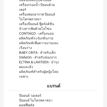
WATER
แสตนเลสแบบพรีเมี่ยม
(15
า
เครื่องกรองน้ำ บียอนด์วอ
Filter
ซอง)
นโยบาย
เตอร์
System
คอฟ
การ
สำหรับ
ฟี่พลัส
เครื่องฟอกอากาศ บียอนด์
เปลี่ยน
ผู้
เครื่องกร
กาแฟ
ไมโครพลาสมา
สินค้า
องน้ำบี
หญิง
ผสม
เครื่องบียอนด์ ฟู๊ดจังค์ชั่น
ยอนด์
โสม
สมาชิก
โดย
ล้างสารพิษด้วยโอโซน
วอเตอร์
(40
ซู
เฉพาะ
(เวอร์ชั่น
CONTIAGO - เครื่องนอน
ซอง)
เลียน
ใหม่)
ผลิตภัณฑ์ระงับกลิ่นกาย
คอฟ
ASSAHO
ผลิตภัณฑ์เพื่อความงามและ
ฟี่พลัส
น้ำยา
เงื่อนไข
BEYOND
กาแฟ
เรือนร่าง
ทำความ
การ
MICROPLASMA
ผสม
สะอาด
BABY CINTA - สำหรับเด็ก
สมัคร
โสม
Air
จุดซ่อน
SmileOn - สำหรับช่องปาก
สมาชิก
(84
เร้น
Purifier
EL'TINA & LAVITEEN - บำรุง
ซอง)
แผ่น
การ
ผมและผิว
เครื่อง
คอฟ
นา
ต่อ
ผลิตภัณฑ์สำหรับผู้หญิงโดย
ฟอกอา
ฟี่
มัย
อายุ
กาศบี
เฉพาะ
พลัส
(60
ยอนด์
บัตร
กาแฟ
ชิ้น)
ไมโคร
ดริป
แบรนด์
สมาชิก
ผ้า
พลาสมา
ผสม
อนามัย
การ
โสม
บียอนด์
สำหรับ
บียอนด์ วอเตอร์
ไมโคร
รับ
คอฟ
กลาง
บียอนด์ ไมโครพลาสมา
พลาสมา
ฟี่พลัส
ผล
วัน 23
คอฟฟี่พลัส
แผ่นกร
กาแฟ
ซม.