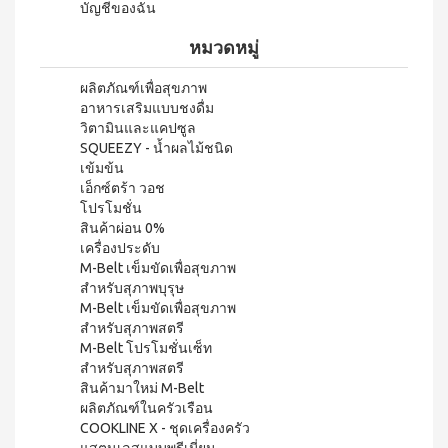
บ่อย
ตร้า
บัญชีของฉัน
ฟรี
สำหรับ
Promotion
วอช
เสื้อ
ข่าว
ช่อง
น้ำยา
Set
หมวดหมู่
28
ประชาสัมพันธ์
ล้าง
ปาก
สำหรับ
ปี
จาน
สุภาพ
ไอ
ลูกค้า
ยาสี
ผลิตภัณฑ์เพื่อสุขภาพ
เอ็กซ์ต
โซ
ฟัน
สตรี
อาหารเสริมแบบชงดื่ม
สัมพันธ์
ร้า วอช
พรอ
สูตร
น้ำยา
วิตามินและแคปซูล
ทน์
M-
ฟลูออ
เงื่อนไข
ทำความ
SQUEEZY - น้ำผลไม้ชนิด
ซื้อ
ไรด์
Belt
การ
สะอาด
เข้มข้น
2
และ
กระเบื้อง
ใช้
New
แถม
เอ็กซ์ตร้า วอช
ว่าน
เอ็กซ์ต
งาน
1
Arrival
หาง
โปรโมชั่น
ร้า วอช
จระเข้
Tea
สินค้าผ่อน 0%
ข้อ
น้ำยา
Plus
น้ำยาบ้วน
เครื่องประดับ
ทำความ
กำหนด
Instant
ปากกลิ่น
สะอาด
M-Belt เข็มขัดเพื่อสุขภาพ
และ
Premix
มินต์
พื้น
สำหรับสุภาพบุรุษ
เงื่อนไข
Milk
(แอลกอฮอล์
เอ็กซ์ตร้า
M-Belt เข็มขัดเพื่อสุขภาพ
Tea 3
การ
ฟรี)
วอช น้ำยา
in 1
สำหรับสุภาพสตรี
ขาย
ทำความ
ลา
เวกิ-
M-Belt โปรโมชั่นเซ็ท
สะอาด
นโยบาย
เวร่า
วิ
สำหรับสุภาพสตรี
เอนกประสงค์
(15
ความ
สินค้ามาใหม่ M-Belt
ทีน
สูตรเข้มข้น
ซอง)
เป็น
ผลิตภัณฑ์ในครัวเรือน
รอยัล
ส่วน
แอล
BEYOND
COOKLINE X - ชุดเครื่องครัว
มิกซ์
ตัว
ทิน่