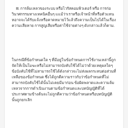
เครื่อง
ซม.
ดื่มนม
III. การล้มเหลวของระบบ หรือไวรัสคอมพิวเตอร์ หรือ การก่อ
หม้อ
ถั่ว
วินาศกรรมทางเทคนิคอื่นๆ แแม้ว่าเราหรือเจ้าหน้าที่หรือตัวแทน
ตุ๋น
เหลือง
22ซม.
หอาจจะได้รับแจ้งหรือคาดหมายไว้แล้วถึงความเป็นไปได้ในเรื่อง
เวกิ
กระทะ
ความเสียหาย การสูญเสียหรือค่าใช้จ่ายต่างๆ ดังกล่าวแล้วก็ตาม.
เวร่า
ท้อง
เครื่อง
แบน
ดื่ม
24
ต้น
ซม.
อ่อน
หม้อ
ข้าว
น้ำ
สาลี
ในกรณีที่ข้อกำหนดใด ๆ ที่มีอยู่ในข้อกำหนดการใช้งานเหล่านี้ถูก
ซุป
ชนิด
26
จัดให้เป็นโมฆะหรือไม่สามารถบังคับใช้ได้ไม่ว่าด้วยเหตุผลใดๆ
ชง
ซม.
ข้อบังคับใช้ที่ไม่สามารถใช้ได้ดังกล่าวจะไม่ส่งผลกระทบต่อส่วนที่
ไอเอส
กระทะ
เหลือของข้อกำหนด ซึ่งได้ถูกตีความราวกับว่าข้อกำหนดที่ไม่
โอ 3
38ซม.
เครื่อง
สามารถบังคับใช้ได้นั้นไม่เคยมีมาก่อน ข้อผิดพลาดและความล้ม
หม้ออัด
ดื่มคอ
เหลวจากการดำเนินงานตามข้อกำหนดและบทบัญญัติที่ได้
ความดัน
ลลา
ประกาศตามข้างต้นจะไม่ถูกตีความว่าข้อกำหนดหรือบทบัญญัติ
อเนกประสงค์
เจน
นั้นถูกยกเลิก
(8 ลิตร)
และ
ผลไม้
ชนิด
ชง
ไอเอ
สโอ