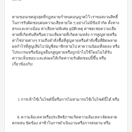
ผลิตภัณฑ์
เครื่อง
คอนเทีย
ดื่มผง
เพื่อ
โก้
รส
ความ
หมอนข้าง
โกโก้
ตามขอบเขตสูงสุดที่กฎหมายกำหนดอนุญาตไว้ เราขอสงวนสิทธิ์
งาม
เพื่อ
ผสม
ในการรับผิดชอบต่อความเสียหายใด ๆ อย่างไม่มีข้อจำกัด ทั้งทาง
และ
สุขภาพ
น้ำผึ้ง
ตรงและทางอ้อม ค่าเสียหายพิเศษ อุบัติเหตุ ค่าชดเชยความเสีย
ชนิด
คอน
เรือน
หายที่เกิดทันทีหรือความเสียหายที่เกิดตามหลัง การสูญหายหรือ
ชง
เทียโก้
ร่าง
ค่าใช่จ่ายต่างๆ รวมถึงคำสั่งซื้อที่สูญหายหรือคำสั่งซื้อที่ผิดพลาด
หมอน
บี
ผลกำไรที่สูญเสียไป บัญชีสมาชิกหายไป ค่าความนิยมที่ลดลง หรือ
เพื่อ
ยาง
ผลิตภัณฑ์
สุขภาพ
ค์
โปรแกรมหรือข้อมูลอื่นๆสูญหายหรือถูกนำไปใช้โดยไม่ได้รับ
ใน
สูตร
ความเห็นชอบ และส่งผลให้เกิดความรับผิดชอบนี้ขึ้น หรือ
ครัว
COOKLINE
8
เกี่ยวข้องกับ:
กรัม
เรือน
X
(180
ชุด
เข็มขัด
ซอง)
เครื่อง
M-
บี
ครัว
ยาง
BELT
ค์
ส
สูตร
I. การเข้าใช้เว็บไซต์นี้หรือการไม่สามารถใช้เว็บไซต์นี้ได้ หรือ
แตน
16
เลส
กรัม
(90
หม้อ
II. ความล้มเหลวหรือประสิทธิภาพเกิดความล้มเหลว ผิดพลาด
ซอง)
ท้อง
ตกหล่น ขัดข้อง ล่าช้าในการดำเนินงานหรือการส่งผ่าน หรือ
รอยัล
แบน
มิกซ์
18