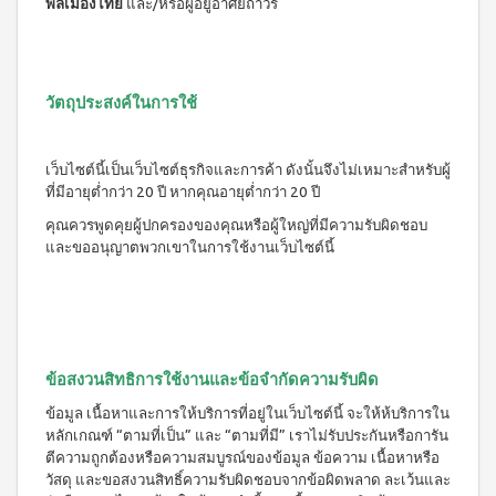
WATER
พลเมืองไทย
และ/หรือผู้อยู่อาศัยถาวร
(15
า
Filter
ซอง)
นโยบาย
System
คอฟ
การ
สำหรับ
ฟี่พลัส
เปลี่ยน
ผู้
เครื่องกร
กาแฟ
สินค้า
องน้ำบี
วัตถุประสงค์ในการใช้
หญิง
ผสม
ยอนด์
โสม
สมาชิก
โดย
วอเตอร์
(40
ซู
เฉพาะ
(เวอร์ชั่น
ซอง)
เว็บไซต์นี้เป็นเว็บไซต์ธุรกิจและการค้า ดังนั้นจึงไม่เหมาะสำหรับผู้
เลียน
ใหม่)
คอฟ
ASSAHO
ที่มีอายุต่ำกว่า 20 ปี หากคุณอายุต่ำกว่า 20 ปี
ฟี่พลัส
น้ำยา
เงื่อนไข
BEYOND
กาแฟ
ทำความ
คุณควรพูดคุยผู้ปกครองของคุณหรือผู้ใหญ่ที่มีความรับผิดชอบ
การ
MICROPLASMA
ผสม
สะอาด
และขออนุญาตพวกเขาในการใช้งานเว็บไซต์นี้
สมัคร
โสม
Air
จุดซ่อน
สมาชิก
(84
เร้น
Purifier
ซอง)
แผ่น
การ
เครื่อง
คอฟ
นา
ต่อ
ฟอกอา
ฟี่
มัย
อายุ
กาศบี
พลัส
(60
ยอนด์
บัตร
กาแฟ
ชิ้น)
ข้อสงวนสิทธิการใช้งานและข้อจำกัดความรับผิด
ไมโคร
ดริป
สมาชิก
ผ้า
พลาสมา
ผสม
ข้อมูล เนื้อหาและการให้บริการที่อยู่ในเว็บไซต์นี้ จะให้ห้บริการใน
อนามัย
การ
โสม
บียอนด์
หลักเกณฑ์ “ตามที่เป็น” และ “ตามที่มี” เราไม่รับประกันหรือการัน
สำหรับ
ไมโคร
รับ
คอฟ
กลาง
ตีความถูกต้องหรือความสมบูรณ์ของข้อมูล ข้อความ เนื้อหาหรือ
พลาสมา
ฟี่พลัส
ผล
วัน 23
วัสดุ และขอสงวนสิทธิ์ความรับผิดชอบจากข้อผิดพลาด ละเว้นและ
แผ่นกร
กาแฟ
ซม.