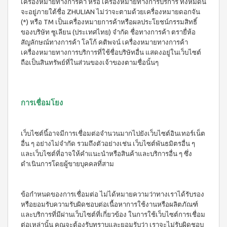
(ใหม่)
เครื่องหมายทางการค้า หรือ เครื่องหมายทางการบริการ ทั้งหมดนี้
กรีน
จะอยู่ภายใต้ชื่อ ZHULIAN ไม่ว่าจะตามด้วยเครื่องหมายดอกจัน
เล็ก
(*) หรือ TM เป็นเครื่องหมายการค้าหรือผลประโยชน์กรรมสิทธิ์
ซ์
ของบริษัท ซูเลียน (ประเทศไทย) จำกัด ชื่อทางการค้า ตรายื่ห้อ
ไอ
สัญลักษณ์ทางการค้า โลโก้ คติพจน์ เครื่องหมายทางการค้า
คอม
เครื่องหมายทางการบริการที่ใช้ชื่อบริษัทอื่น แสดงอยู่ในเว็บไซต์
เพล็
ถือเป็นสินทรัพย์ที่ในส่วนของเจ้าของตามชื่อนั้นๆ
ค
กรีน
เล็ก
ซ์
คอม
การเชื่อมโยง
เพล็
ค
กรี
เว็บไซต์นี้อาจมีการเชื่อมต่อจำนวนมากไปยังเว็บไซต์อินเทอร์เน็ต
น
อื่น ๆ อย่างไม่จำกัด รวมถึงตัวอย่างเช่น เว็บไซต์พันธมิตรอื่น ๆ
เล็ก
ซ์ ส
และเว็บไซต์ที่อาจให้คำแนะนำหรือสินค้าและบริการอื่น ๆ ซึ่ง
ไป
ดำเนินการโดยผู้ขายบุคคลที่สาม
รูลิ
น่า
ข้อกำหนดของการเชื่อมต่อ ไม่ได้หมายความว่าทางเราได้รับรอง
สค
หรือยอมรับความรับผิดชอบต่อเนื้อหาการใช้งานหรือผลิตภัณฑ์
วี
และบริการที่มีผ่านเว็บไซต์ที่เกี่ยวข้อง ในการใช้เว็บไซต์การเชื่อม
ซี่
ต่อเหล่านั้น คุณจะต้องรับทราบและยอมรับว่า เราจะไม่รับผิดชอบ