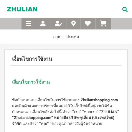
Not
อาหาร
เบบี้
XTRA
M-
เกี่ยว
Available
เสริม
ซิน
WASH
Belt
กับ
แบบ
ตา
เข็มขัด
ซู
เอ็กซ์ต
ชง
(สำหรับ
เพื่อ
ร้า วอช
เลียน
ภาษา
ประเทศ
ผง
ดื่ม
เด็ก)
สุขภาพ
ซักฟอก
ประวัติ
สำหรับ
ไอโซ
แชมพู
เข้มข้น
บริษัท
สุภาพ
พรอ
สระ
1 กก
เงื่อนไขการใช้งาน
ทน์
ผม
จรรยา
บุรุษ
เอ็กซ์ต
มิกซ์
เด็ก
บรรณ
ร้า วอซ
ซอย
M-
สบู่
ผง
ซู
แอนด์
เหลว
Belt
ซักฟอก
เลียน
พี
อาบ
ขนาด
เงื่อนไขการใช้งาน
เข็มขัด
โปรตีน
น้ำ
450
สาร
เพื่อ
เบเวอร์
เด็ก
กรัม
จาก
เรจ
สุขภาพ
แป้ง
เอ็กซ์ต
ผู้
ข้อกำหนดและเงื่อนไขในการใช้งานของ
Zhulianshopping.com
ไอ
เด็กเนื้อ
สำหรับ
ร้า วอช
บริหาร
โซ
และสินค้าและการบริการที่แสดงไว้ในเว็บไซต์นี้อยู่ภายใต้ข้อ
ละเอียด
ผง
สุภาพ
พรอ
กำหนดและเงื่อนไขดังต่อไปนี้ คำว่า “เรา” “พวกเรา” “ZHULIAN”
ซักฟอก
คำถาม
สตรี
ทน์
ส
เข้มข้น
“
Zhulianshopping.com” หมายถึง บริษัท ซูเลียน (ประเทศไทย)
ที่
ซื้อ
3.3 กก.
ไมล์
จำกัด
และคำว่า “คุณ” “ของคุณ” กล่าวถึงผู้จัดจำหน่าย
M-
4
พบ
เอ็กซ์
ออน
แถม
Belt