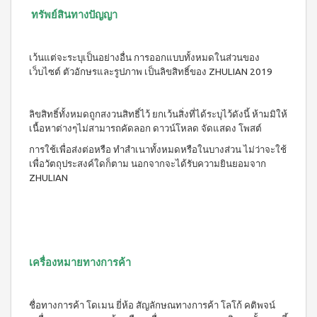
3 (มิ
ทรัพย์สินทางปัญญา
นิ
แพค
10
เว้นแต่จะระบุเป็นอย่างอื่น การออกแบบทั้งหมดในส่วนของ
ซอง)
เว็บไซต์ ตัวอักษรและรูปภาพ เป็นลิขสิทธิ์ของ ZHULIAN 2019
ไอเอส
โอ 7
เครื่อง
ดื่ม
ลิขสิทธิ์ทั้งหมดถูกสงวนสิทธิ์ไว้ ยกเว้นสิ่งที่ได้ระบุไว้ดังนี้ ห้ามมิให้
ผสม
เนื้อหาต่างๆไม่สามารถคัดลอก ดาวน์โหลด จัดแสดง โพสต์
สาร
สกัด
การใช้เพื่อส่งต่อหรือ ทำสำเนาทั้งหมดหรือในบางส่วน ไม่ว่าจะใช้
จาก
เพื่อวัตถุประสงค์ใดก็ตาม นอกจากจะได้รับความยินยอมจาก
ผลไม้
ZHULIAN
และ
ผัก
วิตามิน
และ
แคปซูล
เครื่องหมายทางการค้า
นูทรี
เลกซ์
วิตามิน
ชื่อทางการค้า โดเมน ยี่ห้อ สัญลักษณทางการค้า โลโก้ คติพจน์
ซี