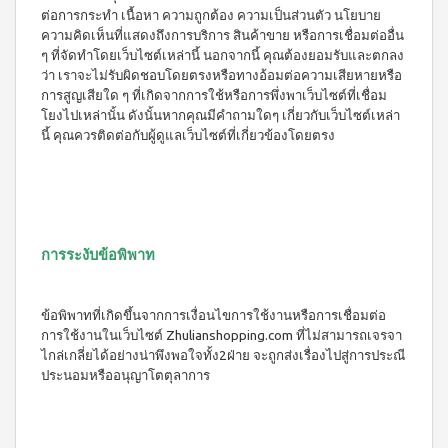
น้ำ
ต่อการกระทำ เนื้อหา ความถูกต้อง ความเป็นส่วนตัว นโยบาย
ผล
ความคิดเห็นที่แสดงถึงการบริการ สินค้าขาย หรือการเชื่อมต่ออื่น
ไม้
ๆ ที่จัดทำโดยเว็บไซต์เหล่านี้ นอกจากนี้ คุณต้องยอมรับและตกลง
ชนิด
ว่า เราจะไม่รับผิดชอบโดยตรงหรือทางอ้อมต่อความเสียหายหรือ
เข้ม
การสูญเสียใด ๆ ที่เกิดจากการใช้หรือการพึ่งพาเว็บไซต์ที่เชื่อม
ข้น
โยงไปเหล่านั้น ดังนั้นหากคุณมีคำถามใดๆ เกี่ยวกับเว็บไซต์เหล่า
นี้ คุณควรติดต่อกับผู้ดูแลเว็บไซต์ที่เกี่ยวข้องโดยตรง
สควีซี่
เครื่อง
ดื่มรส
แบ
ล็คเค
อร์แร
นท์
การระงับข้อพิพาท
ชนิด
เข้ม
ข้น
ข้อพิพาทที่เกิดขึ้นจากการเงื่อนไขการใช้งานหรือการเชื่อมต่อ
สควีซี่
เครื่อง
การใช้งานในเว็บไซต์ Zhulianshopping.com ที่ไม่สามารถเจรจา
ดื่มรส
ไกล่เกลี่ยได้อย่างน่าพึงพอใจทั้ง2ฝ่าย จะถูกส่งเรื่องไปสู่การประณี
ส้ม
ประนอมหรืออนุญาโตตุลาการ
ชนิด
เข้ม
ข้น
สควีซี่