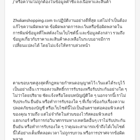
ประโยชน์
/ หรือความไม่ถูกต้องในข้อมูลคำชี้แจงเนื้อหาและสินค้า
องทรู-เฮ
ผสม
ผ้า
ป้า
ผล
โสม
อนามัย
และ
บียอนด์
ประโยชน์
สำหรับ
คอล
Zhulianshopping.com จะปฏิบัติงานอย่างดีที่สุด แต่ไม่จำเป็นต้อง
ไมโคร
กลาง
&
ลา
พลาสมา
แก้ไขความผิดพลาด ข้อผิดพลาดการละเว้นหรือข้อผิดพลาดใน
คืน 27
แรง
เจล
แผ่นกรอง
ซม.
การพิมพ์ข้อมูลที่โพสต์ลงในเว็บไซต์นี้ และข้อมูลดังกล่าว รวมถึง
จูงใจ
นาโน&แผ่น
คอฟฟี่
ผ้า
ข้อมูลเกี่ยวกับราคาและสินค้าคงเหลือในระบบอาจมีการ
กรอง
พลัส
มาตรฐาน
อนามัย
เปลี่ยนแปลงได้ โดยไม่แจ้งให้ทราบล่วงหน้า
คาร์บอน
กาแฟ
สำหรับ
การ
ปรุง
กลาง
เลื่อน
BEYOND
สำเร็จ
คืน 30
ตำแหน่ง
ชนิดผง
FOOD
ซม.
สูตร
JUNCTION
ติดต่อ
ผ้า
น้ำตาล
อนามัย
DETOXIFIYING
เรา
น้อย
สำหรับ
ตามขอบเขตสูงสุดที่กฎหมายกำหนดอนุญาตไว้ เว้นแต่ได้ระบุไว้
UNIT
นูทรี
กลาง
เป็นอย่างอื่น เราขอสงวนสิทธิ์กการรับรองหรือรับประกันอย่างใด ๆ
พลัส
สินค้า
คืน
เครื่อง
ไม่ว่าโดยปริยาย ชัดแจ้งหรือโดยบทบัญญัติใด ๆ นอกจากนี้เราไม่
ซีเรีย
ยาว
ผ่อน
ล้าง
รับประกัน ยืนยัน หรือทำการรับรองใด ๆ ที่เกี่ยวข้องกับเรื่องความ
ล
พิเศษ
สาร
0%
พร้อม
ปลอดภัยของบัญชี หรือเว็บไซต์นี้ไม่เป็นอันตรายต่อคอมพิวเตอร์
33 ซม.
พิษ บี
ทาน
ของคุณ รวมถึง แต่ไม่จำกัดในส่วนของไวรัสคอมพิวเตอร์
ยอนด์
ผลิตภัณฑ์
ผสม
แฮกเกอร์ หรือการก่อวินาศกรรมทางเทคนิคอื่นๆ เราไม่รับประกัน
ฟู้ดจัง
เพื่อ
น้ำผึ้ง
ก์ชั่น
ยืนยัน หรือทำการรับรองใด ๆ ว่าคุณจะสามารถเข้าถึงได้เว็บไซต์
สุขภาพ
โกโก้
นี้ได้อย่างเต็มที่ตลอดเวลา ไม่ถูกรบกวน หรือการปราศจากข้อผิด
พลัส
CONTIAGO
พลาด