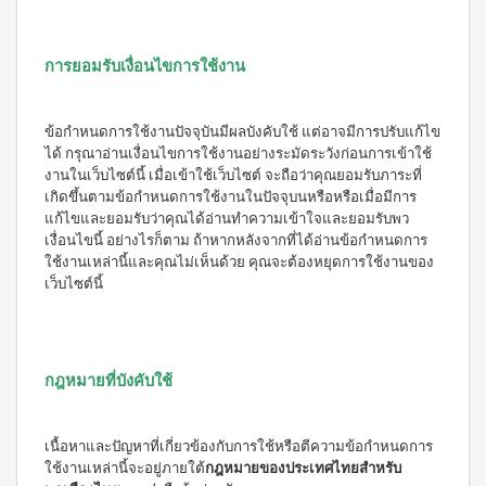
บ่อย
ตร้า
ฟรี
สำหรับ
Promotion
วอช
เสื้อ
ข่าว
ช่อง
น้ำยา
Set
28
ประชาสัมพันธ์
ล้าง
ปาก
การยอมรับเงื่อนไขการใช้งาน
สำหรับ
ปี
จาน
สุภาพ
ไอ
ลูกค้า
ยาสี
เอ็กซ์ต
โซ
ฟัน
สตรี
สัมพันธ์
ร้า วอช
พรอ
สูตร
ข้อกำหนดการใช้งานปัจจุบันมีผลบังคับใช้ แต่อาจมีการปรับแก้ไข
น้ำยา
ทน์
M-
ฟลูออ
เงื่อนไข
ได้ กรุณาอ่านเงื่อนไขการใช้งานอย่างระมัดระวังก่อนการเข้าใช้
ทำความ
ซื้อ
ไรด์
Belt
การ
สะอาด
งานในเว็บไซต์นี้ เมื่อเข้าใช้เว็บไซต์ จะถือว่าคุณยอมรับภาระที่
2
และ
กระเบื้อง
ใช้
New
เกิดขึ้นตามข้อกำหนดการใช้งานในปัจจุบนหรือหรือเมื่อมีการ
แถม
ว่าน
เอ็กซ์ต
งาน
แก้ไขและยอมรับว่าคุณได้อ่านทำความเข้าใจและยอมรับพว
1
Arrival
หาง
ร้า วอช
เงื่อนไขนี้ อย่างไรก็ตาม ถ้าหากหลังจากที่ได้อ่านข้อกำหนดการ
จระเข้
Tea
ข้อ
น้ำยา
Plus
ใช้งานเหล่านี้และคุณไม่เห็นด้วย คุณจะต้องหยุดการใช้งานของ
น้ำยาบ้วน
ทำความ
กำหนด
Instant
ปากกลิ่น
เว็บไซต์นี้
สะอาด
และ
Premix
มินต์
พื้น
เงื่อนไข
Milk
(แอลกอฮอล์
เอ็กซ์ตร้า
Tea 3
การ
ฟรี)
วอช น้ำยา
in 1
ขาย
ทำความ
ลา
เวกิ-
กฎหมายที่บังคับใช้
สะอาด
นโยบาย
เวร่า
วิ
เอนกประสงค์
(15
ความ
ทีน
สูตรเข้มข้น
ซอง)
เป็น
เนื้อหาและปัญหาที่เกี่ยวข้องกับการใช้หรือตีความข้อกำหนดการ
รอยัล
ส่วน
แอล
BEYOND
ใช้งานเหล่านี้จะอยู่ภายใต้
กฎหมายของประเทศไทยสำหรับ
มิกซ์
ตัว
ทิน่