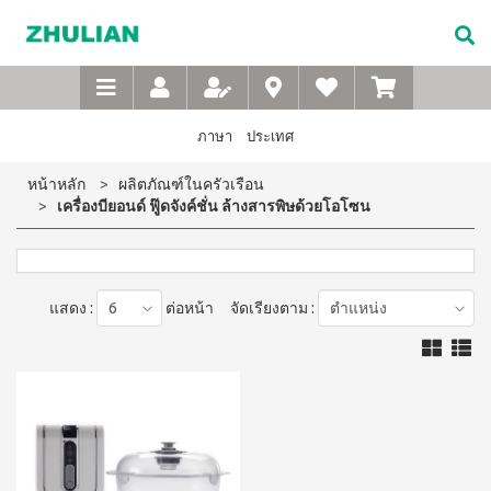
Not
อาหาร
เบบี้
XTRA
M-
เกี่ยว
Available
เสริม
ซิน
WASH
Belt
กับ
แบบ
ตา
เข็มขัด
ซู
เอ็กซ์ต
ชง
(สำหรับ
เพื่อ
ร้า วอช
เลียน
ภาษา
ประเทศ
ผง
ดื่ม
เด็ก)
สุขภาพ
ซักฟอก
ประวัติ
สำหรับ
ไอโซ
แชมพู
หน้าหลัก
ผลิตภัณฑ์ในครัวเรือน
เข้มข้น
บริษัท
สุภาพ
พรอ
สระ
1 กก
เครื่องบียอนด์ ฟู๊ดจังค์ชั่น ล้างสารพิษด้วยโอโซน
ทน์
ผม
จรรยา
บุรุษ
เอ็กซ์ต
มิกซ์
เด็ก
บรรณ
ร้า วอซ
ซอย
M-
สบู่
ผง
ซู
แอนด์
เหลว
Belt
ซักฟอก
เลียน
พี
อาบ
ขนาด
เข็มขัด
แสดง :
ต่อหน้า
จัดเรียงตาม :
โปรตีน
น้ำ
450
สาร
เพื่อ
เบเวอร์
เด็ก
กรัม
จาก
เรจ
สุขภาพ
แป้ง
เอ็กซ์ต
ผู้
ไอ
เด็กเนื้อ
สำหรับ
ร้า วอช
บริหาร
โซ
ละเอียด
ผง
สุภาพ
พรอ
ซักฟอก
คำถาม
สตรี
ทน์
ส
เข้มข้น
ที่
ซื้อ
3.3 กก.
ไมล์
M-
4
พบ
เอ็กซ์
ออน
แถม
Belt