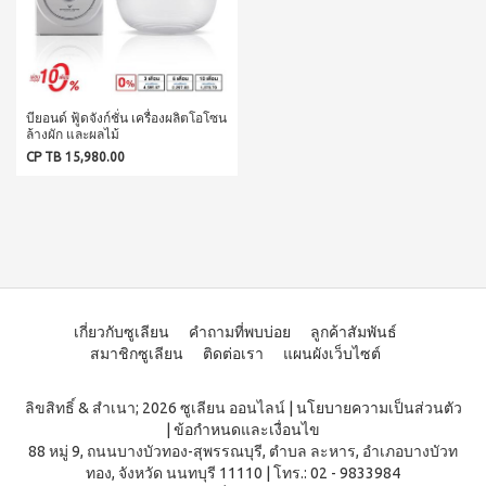
บ่อย
ตร้า
ฟรี
สำหรับ
Promotion
วอช
เสื้อ
ข่าว
ช่อง
น้ำยา
Set
28
ประชาสัมพันธ์
ล้าง
ปาก
สำหรับ
ปี
จาน
สุภาพ
ไอ
ลูกค้า
ยาสี
เอ็กซ์ต
โซ
ฟัน
สตรี
สัมพันธ์
บียอนด์ ฟู้ดจังก์ชั่น เครื่องผลิตโอโซน
ร้า วอช
พรอ
สูตร
ล้างผัก และผลไม้
น้ำยา
ทน์
M-
ฟลูออ
เงื่อนไข
ทำความ
CP TB 15,980.00
ซื้อ
ไรด์
Belt
การ
สะอาด
2
และ
กระเบื้อง
ใช้
New
แถม
ว่าน
เอ็กซ์ต
งาน
1
Arrival
หาง
ร้า วอช
จระเข้
Tea
ข้อ
น้ำยา
Plus
น้ำยาบ้วน
ทำความ
กำหนด
Instant
ปากกลิ่น
สะอาด
และ
Premix
มินต์
พื้น
เงื่อนไข
Milk
(แอลกอฮอล์
เอ็กซ์ตร้า
เกี่ยวกับซูเลียน
คำถามที่พบบ่อย
ลูกค้าสัมพันธ์
Tea 3
การ
ฟรี)
วอช น้ำยา
in 1
สมาชิกซูเลียน
ติดต่อเรา
แผนผังเว็บไซต์
ขาย
ทำความ
ลา
เวกิ-
สะอาด
นโยบาย
เวร่า
วิ
เอนกประสงค์
ลิขสิทธิ์ & สำเนา; 2026 ซูเลียน ออนไลน์
|
นโยบายความเป็นส่วนตัว
(15
ความ
ทีน
สูตรเข้มข้น
|
ข้อกำหนดและเงื่อนไข
ซอง)
เป็น
88 หมู่ 9, ถนนบางบัวทอง-สุพรรณบุรี, ตำบล ละหาร, อำเภอบางบัวท
รอยัล
ส่วน
แอล
BEYOND
มิกซ์
ทอง, จังหวัด นนทบุรี 11110
|
โทร.: 02 - 9833984
ตัว
ทิน่