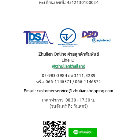
WATER
(15
ทะเบียนเลขที่.: 4512130100024
า
Filter
ซอง)
นโยบาย
System
คอฟ
การ
สำหรับ
ฟี่พลัส
เปลี่ยน
ผู้
เครื่องกร
กาแฟ
สินค้า
องน้ำบี
หญิง
ผสม
ยอนด์
โสม
สมาชิก
โดย
วอเตอร์
(40
ซู
เฉพาะ
(เวอร์ชั่น
ซอง)
เลียน
ใหม่)
คอฟ
ASSAHO
Zhulian Online ฝ่ายลูกค้าสัมพันธ์
ฟี่พลัส
น้ำยา
เงื่อนไข
BEYOND
Line ID:
กาแฟ
ทำความ
การ
MICROPLASMA
ผสม
@zhulianthailand
สะอาด
สมัคร
โสม
Air
จุดซ่อน
02-983-3984 ต่อ 3111, 3289
สมาชิก
(84
เร้น
Purifier
หรือ 066-1146571 / 066-1146572
ซอง)
แผ่น
การ
เครื่อง
คอฟ
นา
Email :
customerservice@zhulianshopping.com
ต่อ
ฟอกอา
ฟี่
มัย
อายุ
กาศบี
พลัส
(60
เวลาทำการ: 08.30 - 17.30 น.
ยอนด์
บัตร
กาแฟ
ชิ้น)
(วันจันทร์ ถึง วันศุกร์)
ไมโคร
ดริป
สมาชิก
ผ้า
พลาสมา
ผสม
อนามัย
การ
โสม
บียอนด์
สำหรับ
ไมโคร
รับ
คอฟ
กลาง
พลาสมา
ฟี่พลัส
ผล
วัน 23
แผ่นกร
กาแฟ
ซม.