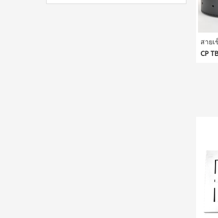
สายเข
CP TB