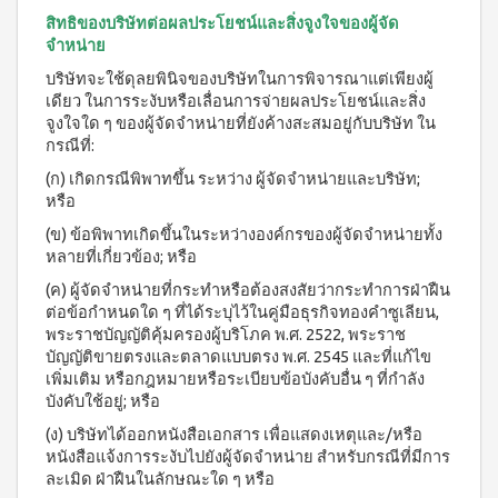
WATER
(15
า
สิทธิของบริษัทต่อผลประโยชน์และสิ่งจูงใจของผู้จัด
Filter
ซอง)
นโยบาย
จำหน่าย
System
คอฟ
การ
สำหรับ
ฟี่พลัส
เปลี่ยน
บริษัทจะใช้ดุลยพินิจของบริษัทในการพิจารณาแต่เพียงผู้
ผู้
เครื่องกร
กาแฟ
สินค้า
องน้ำบี
เดียว ในการระงับหรือเลื่อนการจ่ายผลประโยชน์และสิ่ง
หญิง
ผสม
ยอนด์
จูงใจใด ๆ ของผู้จัดจำหน่ายที่ยังค้างสะสมอยู่กับบริษัท ใน
โสม
สมาชิก
โดย
วอเตอร์
(40
กรณีที่:
ซู
เฉพาะ
(เวอร์ชั่น
ซอง)
เลียน
ใหม่)
(ก) เกิดกรณีพิพาทขึ้น ระหว่าง ผู้จัดจำหน่ายและบริษัท;
คอฟ
ASSAHO
หรือ
ฟี่พลัส
น้ำยา
เงื่อนไข
BEYOND
กาแฟ
ทำความ
การ
(ข) ข้อพิพาทเกิดขึ้นในระหว่างองค์กรของผู้จัดจำหน่ายทั้ง
MICROPLASMA
ผสม
สะอาด
สมัคร
หลายที่เกี่ยวข้อง; หรือ
โสม
Air
จุดซ่อน
สมาชิก
(84
เร้น
Purifier
(ค) ผู้จัดจำหน่ายที่กระทำหรือต้องสงสัยว่ากระทำการฝ่าฝืน
ซอง)
แผ่น
การ
ต่อข้อกำหนดใด ๆ ที่ได้ระบุไว้ในคู่มือธุรกิจทองคำซูเลียน,
เครื่อง
คอฟ
นา
ต่อ
พระราชบัญญัติคุ้มครองผู้บริโภค พ.ศ. 2522, พระราช
ฟอกอา
ฟี่
มัย
อายุ
กาศบี
บัญญัติขายตรงและตลาดแบบตรง พ.ศ. 2545 และที่แก้ไข
พลัส
(60
ยอนด์
บัตร
กาแฟ
เพิ่มเติม หรือกฎหมายหรือระเบียบข้อบังคับอื่น ๆ ที่กำลัง
ชิ้น)
ไมโคร
ดริป
สมาชิก
บังคับใช้อยู่; หรือ
ผ้า
พลาสมา
ผสม
อนามัย
การ
(ง) บริษัทได้ออกหนังสือเอกสาร เพื่อแสดงเหตุและ/หรือ
โสม
บียอนด์
สำหรับ
ไมโคร
รับ
หนังสือแจ้งการระงับไปยังผู้จัดจำหน่าย สำหรับกรณีที่มีการ
คอฟ
กลาง
พลาสมา
ฟี่พลัส
ผล
วัน 23
ละเมิด ฝ่าฝืนในลักษณะใด ๆ หรือ
แผ่นกร
กาแฟ
ซม.