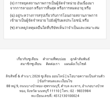
ประโยชน์
องทรู-เฮ
(จ) การหยุดสถานภาพการเป็นผู้จัดจำหน่าย อันเนื่องมา
ผสม
ผ้า
ป้า
ผล
โสม
จากการลาออก หรือการสิ้นสุด หรือการหมดอายุ หรือ
อนามัย
และ
บียอนด์
ประโยชน์
สำหรับ
(ฉ) อยู่ระหว่างการสรุปเกี่ยวกับการโอนถ่ายสถานภาพการ
คอล
ไมโคร
กลาง
&
เข้ามาเป็นผู้จัดจำหน่าย ไปยังผู้รับผลประโยชน์; หรือ
ลา
พลาสมา
คืน 27
แรง
เจล
แผ่นกรอง
ซม.
จูงใจ
(ช) สาเหตุ/เหตุผลอื่นใดที่บริษัทเห็นว่าจำเป็นและเหมาะสม
นาโน&แผ่น
คอฟฟี่
ผ้า
กรอง
พลัส
มาตรฐาน
อนามัย
คาร์บอน
กาแฟ
สำหรับ
การ
ปรุง
กลาง
เลื่อน
BEYOND
สำเร็จ
คืน 30
ตำแหน่ง
ชนิดผง
FOOD
ซม.
สูตร
JUNCTION
ติดต่อ
ผ้า
น้ำตาล
เกี่ยวกับซูเลียน
คำถามที่พบบ่อย
ลูกค้าสัมพันธ์
อนามัย
DETOXIFIYING
เรา
น้อย
สมาชิกซูเลียน
ติดต่อเรา
แผนผังเว็บไซต์
สำหรับ
UNIT
นูทรี
กลาง
พลัส
สินค้า
คืน
เครื่อง
ลิขสิทธิ์ & สำเนา; 2026 ซูเลียน ออนไลน์
|
นโยบายความเป็นส่วนตัว
ซีเรีย
ยาว
ผ่อน
ล้าง
ล
|
ข้อกำหนดและเงื่อนไข
พิเศษ
สาร
0%
พร้อม
88 หมู่ 9, ถนนบางบัวทอง-สุพรรณบุรี, ตำบล ละหาร, อำเภอบางบัวท
33 ซม.
พิษ บี
ทาน
ทอง, จังหวัด นนทบุรี 11110
|
โทร.: 02 - 9833984
ยอนด์
ผลิตภัณฑ์
ผสม
ฟู้ดจัง
ทะเบียนเลขที่.: 4512130100024
เพื่อ
น้ำผึ้ง
ก์ชั่น
สุขภาพ
โกโก้
พลัส
CONTIAGO