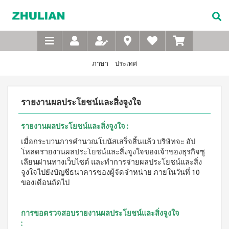
Not
อาหาร
เบบี้
XTRA
M-
เกี่ยว
Available
เสริม
ซิน
WASH
Belt
กับ
แบบ
ตา
เข็มขัด
ซู
เอ็กซ์ต
ชง
(สำหรับ
เพื่อ
ร้า วอช
เลียน
ภาษา
ประเทศ
ผง
ดื่ม
เด็ก)
สุขภาพ
ซักฟอก
ประวัติ
สำหรับ
ไอโซ
แชมพู
เข้มข้น
บริษัท
สุภาพ
พรอ
สระ
1 กก
รายงานผลประโยชน์และสิ่งจูงใจ
ทน์
ผม
จรรยา
บุรุษ
เอ็กซ์ต
มิกซ์
เด็ก
บรรณ
ร้า วอซ
ซอย
M-
สบู่
ผง
ซู
รายงานผลประโยชน์และสิ่งจูงใจ :
แอนด์
เหลว
Belt
ซักฟอก
เลียน
พี
อาบ
ขนาด
เมื่อกระบวนการคำนวณโบนัสเสร็จสิ้นแล้ว บริษัทจะ อัป
เข็มขัด
โปรตีน
น้ำ
450
สาร
โหลดรายงานผลประโยชน์และสิ่งจูงใจของเจ้าของธุรกิจซู
เพื่อ
เบเวอร์
เด็ก
กรัม
จาก
เลียนผ่านทางเว็บไซต์ และทำการจ่ายผลประโยชน์และสิ่ง
เรจ
สุขภาพ
แป้ง
เอ็กซ์ต
ผู้
จูงใจไปยังบัญชีธนาคารของผู้จัดจำหน่าย ภายในวันที่ 10
ไอ
เด็กเนื้อ
สำหรับ
ร้า วอช
บริหาร
ของเดือนถัดไป
โซ
ละเอียด
ผง
สุภาพ
พรอ
ซักฟอก
คำถาม
สตรี
ทน์
ส
เข้มข้น
ที่
ซื้อ
3.3 กก.
การขอตรวจสอบรายงานผลประโยชน์และสิ่งจูงใจ
ไมล์
M-
4
พบ
เอ็กซ์
:
ออน
แถม
Belt