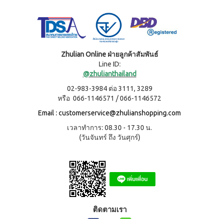
ผลิตภัณฑ์
เครื่อง
คอนเทีย
ดื่มผง
เพื่อ
โก้
รส
ความ
หมอนข้าง
โกโก้
งาม
เพื่อ
ผสม
และ
สุขภาพ
น้ำผึ้ง
ชนิด
คอน
เรือน
Zhulian Online ฝ่ายลูกค้าสัมพันธ์
ชง
เทียโก้
Line ID:
ร่าง
หมอน
บี
@zhulianthailand
เพื่อ
ยาง
ผลิตภัณฑ์
สุขภาพ
ค์
02-983-3984 ต่อ 3111, 3289
ใน
สูตร
หรือ 066-1146571 / 066-1146572
ครัว
COOKLINE
8
กรัม
เรือน
Email :
customerservice@zhulianshopping.com
X
(180
ชุด
เวลาทำการ: 08.30 - 17.30 น.
เข็มขัด
ซอง)
เครื่อง
(วันจันทร์ ถึง วันศุกร์)
M-
บี
ครัว
ยาง
BELT
ค์
ส
สูตร
แตน
16
เลส
กรัม
(90
หม้อ
ซอง)
ท้อง
รอยัล
แบน
ติดตามเรา
มิกซ์
18