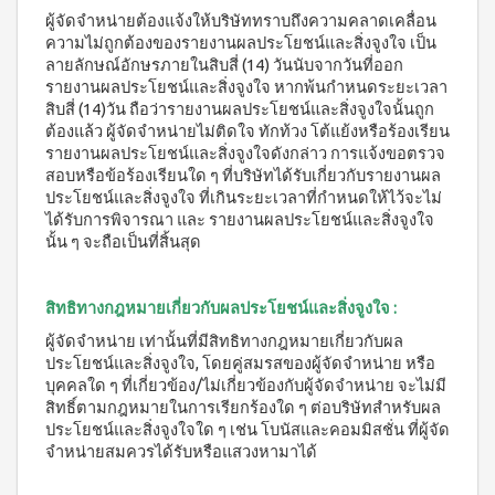
บ่อย
ตร้า
ฟรี
สำหรับ
Promotion
ผู้จัดจำหน่ายต้องแจ้งให้บริษัททราบถึงความคลาดเคลื่อน
วอช
เสื้อ
ข่าว
ช่อง
ความไม่ถูกต้องของรายงานผลประโยชน์และสิ่งจูงใจ เป็น
น้ำยา
Set
28
ประชาสัมพันธ์
ล้าง
ปาก
ลายลักษณ์อักษรภายในสิบสี่ (14) วันนับจากวันที่ออก
สำหรับ
ปี
จาน
รายงานผลประโยชน์และสิ่งจูงใจ หากพ้นกำหนดระยะเวลา
สุภาพ
ไอ
ลูกค้า
ยาสี
เอ็กซ์ต
สิบสี่ (14)วัน ถือว่ารายงานผลประโยชน์และสิ่งจูงใจนั้นถูก
โซ
ฟัน
สตรี
สัมพันธ์
ร้า วอช
พรอ
ต้องแล้ว ผู้จัดจำหน่ายไม่ติดใจ ทักท้วง โต้แย้งหรือร้องเรียน
สูตร
น้ำยา
ทน์
M-
ฟลูออ
รายงานผลประโยชน์และสิ่งจูงใจดังกล่าว การแจ้งขอตรวจ
เงื่อนไข
ทำความ
ซื้อ
ไรด์
สอบหรือข้อร้องเรียนใด ๆ ที่บริษัทได้รับเกี่ยวกับรายงานผล
Belt
การ
สะอาด
2
และ
ประโยชน์และสิ่งจูงใจ ที่เกินระยะเวลาที่กำหนดให้ไว้จะไม่
กระเบื้อง
ใช้
New
แถม
ว่าน
ได้รับการพิจารณา และ รายงานผลประโยชน์และสิ่งจูงใจ
เอ็กซ์ต
งาน
1
Arrival
หาง
ร้า วอช
นั้น ๆ จะถือเป็นที่สิ้นสุด
จระเข้
Tea
ข้อ
น้ำยา
Plus
น้ำยาบ้วน
ทำความ
กำหนด
Instant
ปากกลิ่น
สะอาด
และ
Premix
มินต์
สิทธิทางกฎหมายเกี่ยวกับผลประโยชน์และสิ่งจูงใจ :
พื้น
เงื่อนไข
Milk
(แอลกอฮอล์
เอ็กซ์ตร้า
ผู้จัดจำหน่าย เท่านั้นที่มีสิทธิทางกฎหมายเกี่ยวกับผล
Tea 3
การ
ฟรี)
วอช น้ำยา
in 1
ประโยชน์และสิ่งจูงใจ, โดยคู่สมรสของผู้จัดจำหน่าย หรือ
ขาย
ทำความ
ลา
เวกิ-
บุคคลใด ๆ ที่เกี่ยวข้อง/ไม่เกี่ยวข้องกับผู้จัดจำหน่าย จะไม่มี
สะอาด
นโยบาย
เวร่า
วิ
สิทธิ์ตามกฎหมายในการเรียกร้องใด ๆ ต่อบริษัทสำหรับผล
เอนกประสงค์
(15
ความ
ประโยชน์และสิ่งจูงใจใด ๆ เช่น โบนัสและคอมมิสชั่น ที่ผู้จัด
ทีน
สูตรเข้มข้น
ซอง)
เป็น
จำหน่ายสมควรได้รับหรือแสวงหามาได้
รอยัล
ส่วน
แอล
BEYOND
มิกซ์
ตัว
ทิน่