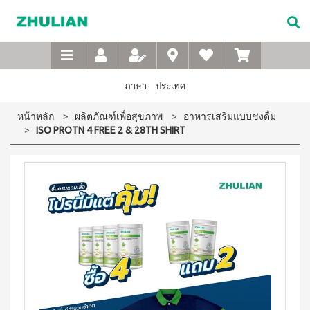
Not
อาหาร
เบบี้
XTRA
M-
เกี่ยว
Available
เสริม
ซิน
WASH
Belt
กับ
แบบ
ตา
เข็มขัด
ซู
เอ็กซ์ต
ชง
(สำหรับ
เพื่อ
ร้า วอช
เลียน
ภาษา
ประเทศ
ผง
ดื่ม
เด็ก)
สุขภาพ
ซักฟอก
ประวัติ
สำหรับ
ไอโซ
แชมพู
หน้าหลัก
ผลิตภัณฑ์เพื่อสุขภาพ
อาหารเสริมแบบชงดื่ม
เข้มข้น
บริษัท
สุภาพ
พรอ
สระ
1 กก
ISO PROTN 4 FREE 2 & 28TH SHIRT
ทน์
ผม
จรรยา
บุรุษ
เอ็กซ์ต
มิกซ์
เด็ก
บรรณ
ร้า วอซ
ซอย
M-
สบู่
ผง
ซู
แอนด์
เหลว
Belt
ซักฟอก
เลียน
พี
อาบ
ขนาด
เข็มขัด
โปรตีน
น้ำ
450
สาร
เพื่อ
เบเวอร์
เด็ก
กรัม
จาก
เรจ
สุขภาพ
แป้ง
เอ็กซ์ต
ผู้
ไอ
เด็กเนื้อ
สำหรับ
ร้า วอช
บริหาร
โซ
ละเอียด
ผง
สุภาพ
พรอ
ซักฟอก
คำถาม
สตรี
ทน์
ส
เข้มข้น
ที่
ซื้อ
3.3 กก.
ไมล์
M-
4
พบ
เอ็กซ์
ออน
แถม
Belt