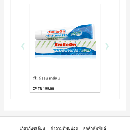
ประโยชน์
องทรู-เฮ
ผสม
และผลิตภัณฑ์จากถั่วลันเตา
ผ้า
ป้า
ผล
โสม
อนามัย
และ
บียอนด์
ประโยชน์
สำหรับ
คอล
ไมโคร
กลาง
&
ลา
พลาสมา
คืน 27
แรง
เจล
แผ่นกรอง
ซม.
จูงใจ
นาโน&แผ่น
คอฟฟี่
ผ้า
‹
›
กรอง
พลัส
มาตรฐาน
อนามัย
คาร์บอน
กาแฟ
สำหรับ
การ
ปรุง
กลาง
เลื่อน
BEYOND
สำเร็จ
คืน 30
ตำแหน่ง
ชนิดผง
FOOD
ซม.
สูตร
JUNCTION
ติดต่อ
ผ้า
น้ำตาล
อนามัย
DETOXIFIYING
เรา
น้อย
สำหรับ
สไมล์ ออน ยาสีฟัน
คอฟฟี่ พลัส ก
UNIT
นูทรี
กลาง
(ซุปเปอร์บิ๊กแพ
พลัส
สินค้า
คืน
เครื่อง
CP TB 199.00
CP TB 1,311.0
ซีเรีย
ยาว
ผ่อน
ล้าง
ล
พิเศษ
สาร
0%
พร้อม
33 ซม.
พิษ บี
ทาน
ยอนด์
ผลิตภัณฑ์
ผสม
ฟู้ดจัง
เพื่อ
น้ำผึ้ง
ก์ชั่น
สุขภาพ
โกโก้
พลัส
CONTIAGO
เกี่ยวกับซูเลียน
คำถามที่พบบ่อย
ลูกค้าสัมพันธ์