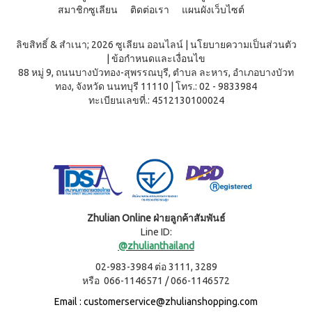
ผลิตภัณฑ์
เครื่อง
สมาชิกซูเลียน
ติดต่อเรา
แผนผังเว็บไซต์
คอนเทีย
ดื่มผง
เพื่อ
โก้
รส
ความ
หมอนข้าง
โกโก้
ลิขสิทธิ์ & สำเนา; 2026 ซูเลียน ออนไลน์
|
นโยบายความเป็นส่วนตัว
งาม
เพื่อ
ผสม
|
ข้อกำหนดและเงื่อนไข
และ
สุขภาพ
น้ำผึ้ง
88 หมู่ 9, ถนนบางบัวทอง-สุพรรณบุรี, ตำบล ละหาร, อำเภอบางบัวท
ชนิด
คอน
เรือน
ชง
ทอง, จังหวัด นนทบุรี 11110
|
โทร.: 02 - 9833984
เทียโก้
ร่าง
หมอน
บี
ทะเบียนเลขที่.: 4512130100024
เพื่อ
ยาง
ผลิตภัณฑ์
สุขภาพ
ค์
ใน
สูตร
ครัว
COOKLINE
8
กรัม
เรือน
X
(180
ชุด
เข็มขัด
ซอง)
เครื่อง
M-
บี
ครัว
ยาง
BELT
Zhulian Online ฝ่ายลูกค้าสัมพันธ์
ค์
ส
Line ID:
สูตร
แตน
16
@zhulianthailand
เลส
กรัม
02-983-3984 ต่อ 3111, 3289
(90
หม้อ
ซอง)
หรือ 066-1146571 / 066-1146572
ท้อง
รอยัล
แบน
Email :
customerservice@zhulianshopping.com
มิกซ์
18