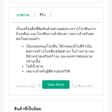
WATER
(15
า
Filter
ซอง)
นโยบาย
System
คอฟ
การ
สำหรับ
ฟี่พลัส
ภาพรวม
รีวิว
เปลี่ยน
ผู้
เครื่องกร
กาแฟ
สินค้า
องน้ำบี
หญิง
ผสม
ยอนด์
โสม
สมาชิก
เป็นเครื่องดื่มที่คิดค้นด้วยส่วนผสมระหว่างโปรตีนจาก
โดย
วอเตอร์
(40
ซู
ถั่วเหลือง และโปรตีนจากถั่วลันเตา เหมาะสำหรับทุก
เฉพาะ
(เวอร์ชั่น
ซอง)
คนในครอบครัว
เลียน
ใหม่)
คอฟ
ASSAHO
ฟี่พลัส
น้ำยา
เป็นแหล่งของโปรตีน ให้กรดอะมิโนที่จำเป็น
เงื่อนไข
BEYOND
กาแฟ
ทำความ
ต่อการสร้างโปรตีนชนิดต่างๆ ในร่างกาย และ
การ
MICROPLASMA
ผสม
สะอาด
มีส่วนช่วยเสริมสร้างแ และคงสภาพของมวล
สมัคร
โสม
Air
จุดซ่อน
กล้ามเนื้อ
สมาชิก
(84
เร้น
Purifier
ไม่มีน้ำตาล
ซอง)
แผ่น
การ
เหมาะสำหรับผู้ที่ทานมังสวิรัติ
เครื่อง
คอฟ
นา
ต่อ
ฟอกอา
ฟี่
มัย
อายุ
กาศบี
พลัส
(60
ยอนด์
View More
บัตร
กาแฟ
ชิ้น)
ส่วนประกอบ : โปรตีนจากถั่วเหลือง / โปรตีนจากถั่ว
ไมโคร
ดริป
สมาชิก
ผ้า
ลันเตา / แต่งกลิ่นธรรมชาติ
พลาสมา
ผสม
อนามัย
การ
โสม
บียอนด์
วิธีรับประทาน : 1 ช้อนตวง (10กรัม) ชงผสมกับน้ำ
สำหรับ
ไมโคร
รับ
คอฟ
กลาง
225 มิลลิลิตร เขย่าให้เข้ากัน แล้วดื่มทันที
พลาสมา
ฟี่พลัส
ผล
วัน 23
สินค้าที่เป็นนิยม
แผ่นกร
ข้อมูลสำหรับผู้แพ้อาหาร : มีผลิตภัณฑ์จากถั่วเหลือง
กาแฟ
ซม.