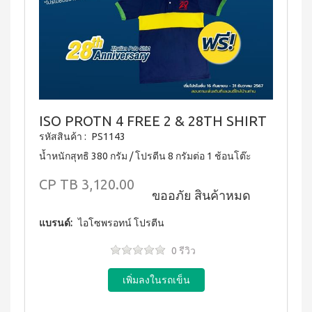
บ่อย
ตร้า
ฟรี
สำหรับ
Promotion
วอช
เสื้อ
ข่าว
ช่อง
น้ำยา
Set
28
ประชาสัมพันธ์
ล้าง
ปาก
สำหรับ
ปี
จาน
สุภาพ
ไอ
ลูกค้า
ยาสี
เอ็กซ์ต
โซ
ฟัน
สตรี
สัมพันธ์
ร้า วอช
พรอ
สูตร
น้ำยา
ทน์
M-
ฟลูออ
เงื่อนไข
ทำความ
ซื้อ
ไรด์
Belt
การ
สะอาด
2
ISO PROTN 4 FREE 2 & 28TH SHIRT
และ
กระเบื้อง
ใช้
New
แถม
ว่าน
รหัสสินค้า :
PS1143
เอ็กซ์ต
งาน
1
Arrival
หาง
ร้า วอช
จระเข้
Tea
น้ำหนักสุทธิ 380 กรัม / โปรตีน 8 กรัมต่อ 1 ช้อนโต๊ะ
ข้อ
น้ำยา
Plus
น้ำยาบ้วน
ทำความ
กำหนด
Instant
ปากกลิ่น
CP
TB 3,120.00
สะอาด
และ
Premix
มินต์
ขออภัย สินค้าหมด
พื้น
เงื่อนไข
Milk
(แอลกอฮอล์
เอ็กซ์ตร้า
Tea 3
การ
ฟรี)
แบรนด์:
ไอโซพรอทน์ โปรตีน
วอช น้ำยา
in 1
ขาย
ทำความ
ลา
เวกิ-
สะอาด
0 รีวิว
นโยบาย
เวร่า
วิ
เอนกประสงค์
(15
ความ
ทีน
สูตรเข้มข้น
ซอง)
เป็น
รอยัล
ส่วน
แอล
BEYOND
มิกซ์
ตัว
ทิน่