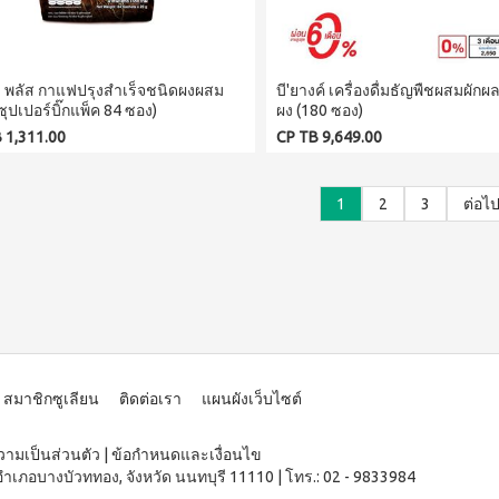
่ พลัส กาแฟปรุงสำเร็จชนิดผงผสม
บี'ยางค์ เครื่องดื่มธัญพืชผสมผักผ
ซุปเปอร์บิ๊กแพ็ค 84 ซอง)
ผง (180 ซอง)
 1,311.00
CP TB 9,649.00
1
2
3
ต่อไ
สมาชิกซูเลียน
ติดต่อเรา
แผนผังเว็บไซต์
ามเป็นส่วนตัว
|
ข้อกำหนดและเงื่อนไข
อำเภอบางบัวททอง, จังหวัด นนทบุรี 11110
|
โทร.: 02 - 9833984