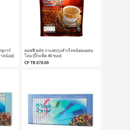
สซูการ์
คอฟฟี่ พลัส กาแฟปรุงสำเร็จชนิดผงผสม
ตาลน้อย)
โสม (บิ๊กแพ็ค 40 ซอง)
CP TB 676.00