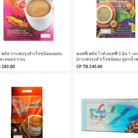
่ พลัส กาแฟปรุงสำเร็จชนิดผงผสม
คอฟฟี่ พลัส ไวท์ คอฟฟี่ 3 อิน 1 เล
ละคอลลาเจน
(กาแฟปรุงสำเร็จชนิดผง สูตรน้ำ
 283.00
CP TB 245.00