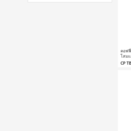
คอฟฟี
โสมแ
CP TB