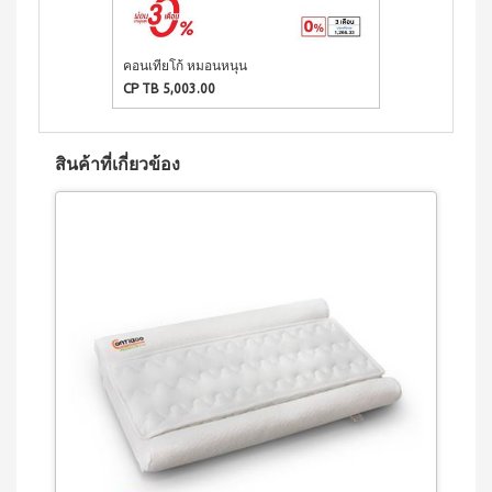
เครื่อง
ซม.
ดื่มนม
หม้อ
ถั่ว
ตุ๋น
เหลือง
คอนเทียโก้ หมอนหนุน
22ซม.
เวกิ
CP TB 5,003.00
กระทะ
เวร่า
ท้อง
เครื่อง
แบน
ดื่ม
24
สินค้าที่เกี่ยวข้อง
ต้น
ซม.
อ่อน
หม้อ
ข้าว
น้ำ
สาลี
ซุป
ชนิด
26
ชง
ซม.
ไอเอส
กระทะ
โอ 3
38ซม.
เครื่อง
หม้ออัด
ดื่มคอ
ความดัน
ลลา
อเนกประสงค์
เจน
(8 ลิตร)
และ
ผลไม้
ชนิด
ชง
ไอเอ
สโอ