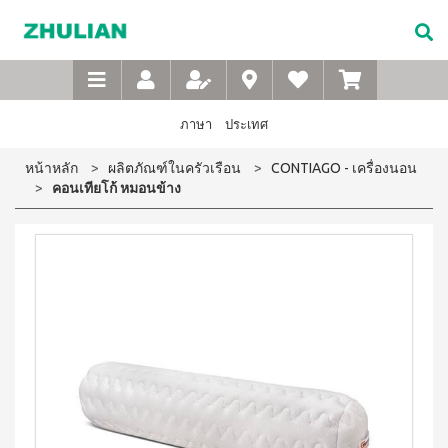
Not
อาหาร
เบบี้
XTRA
M-
เกี่ยว
Available
เสริม
ซิน
WASH
Belt
กับ
แบบ
ตา
เข็มขัด
ซู
เอ็กซ์ต
ชง
(สำหรับ
เพื่อ
ร้า วอช
เลียน
ภาษา
ประเทศ
ผง
ดื่ม
เด็ก)
สุขภาพ
ซักฟอก
ประวัติ
สำหรับ
ไอโซ
แชมพู
หน้าหลัก
ผลิตภัณฑ์ในครัวเรือน
CONTIAGO - เครื่องนอน
เข้มข้น
บริษัท
สุภาพ
พรอ
สระ
1 กก
คอนเทียโก้ หมอนข้าง
ทน์
ผม
จรรยา
บุรุษ
เอ็กซ์ต
มิกซ์
เด็ก
บรรณ
ร้า วอซ
ซอย
M-
สบู่
ผง
ซู
แอนด์
เหลว
Belt
ซักฟอก
เลียน
พี
อาบ
ขนาด
เข็มขัด
โปรตีน
น้ำ
450
สาร
เพื่อ
เบเวอร์
เด็ก
กรัม
จาก
เรจ
สุขภาพ
แป้ง
เอ็กซ์ต
ผู้
ไอ
เด็กเนื้อ
สำหรับ
ร้า วอช
บริหาร
โซ
ละเอียด
ผง
สุภาพ
พรอ
ซักฟอก
คำถาม
สตรี
ทน์
ส
เข้มข้น
ที่
ซื้อ
3.3 กก.
ไมล์
M-
4
พบ
เอ็กซ์
ออน
แถม
Belt