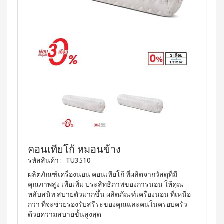
บ่อย
ตร้า
ฟรี
สำหรับ
Promotion
วอช
เสื้อ
ข่าว
ช่อง
น้ำยา
Set
28
ประชาสัมพันธ์
ล้าง
ปาก
สำหรับ
ปี
จาน
สุภาพ
ไอ
ลูกค้า
ยาสี
เอ็กซ์ต
โซ
ฟัน
สตรี
สัมพันธ์
ร้า วอช
พรอ
สูตร
น้ำยา
ทน์
M-
ฟลูออ
เงื่อนไข
ทำความ
ซื้อ
ไรด์
Belt
การ
สะอาด
2
และ
กระเบื้อง
ใช้
New
แถม
ว่าน
เอ็กซ์ต
งาน
1
Arrival
หาง
ร้า วอช
จระเข้
Tea
ข้อ
น้ำยา
Plus
น้ำยาบ้วน
ทำความ
กำหนด
Instant
ปากกลิ่น
สะอาด
และ
Premix
มินต์
พื้น
เงื่อนไข
Milk
(แอลกอฮอล์
คอนเทียโก้ หมอนข้าง
เอ็กซ์ตร้า
Tea 3
การ
ฟรี)
รหัสสินค้า :
TU3510
วอช น้ำยา
in 1
ขาย
ทำความ
ลา
เวกิ-
ผลิตภัณฑ์เครื่องนอน คอนเทียโก้ ที่ผลิตจากวัสดุที่มี
สะอาด
นโยบาย
เวร่า
วิ
คุณภาพสูง เพื่อเพิ่ม ประสิทธิภาพของการนอน ให้คุณ
เอนกประสงค์
(15
ความ
หลับสนิท สบายตัวมากขึ้น ผลิตภัณฑ์เครื่องนอน ที่เหนือ
ทีน
สูตรเข้มข้น
ซอง)
เป็น
กว่า ที่จะช่วยรองรับสรีระของคุณและคนในครอบครัว
รอยัล
ส่วน
แอล
BEYOND
ด้วยความสบายขั้นสูงสุด
มิกซ์
ตัว
ทิน่