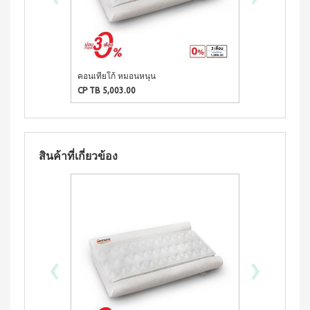
ผลิตภัณฑ์
เครื่อง
คอนเทีย
ดื่มผง
เพื่อ
โก้
รส
ความ
หมอนข้าง
โกโก้
งาม
เพื่อ
ผสม
และ
สุขภาพ
น้ำผึ้ง
ชนิด
คอน
เรือน
คอนเทียโก้ หมอนหนุน
ชง
เทียโก้
ร่าง
CP TB 5,003.00
หมอน
บี
เพื่อ
ยาง
ผลิตภัณฑ์
สุขภาพ
ค์
ใน
สูตร
ครัว
COOKLINE
8
สินค้าที่เกี่ยวข้อง
กรัม
เรือน
X
(180
ชุด
เข็มขัด
ซอง)
เครื่อง
M-
บี
ครัว
ยาง
BELT
ค์
ส
สูตร
แตน
16
เลส
‹
›
กรัม
(90
หม้อ
ซอง)
ท้อง
รอยัล
แบน
มิกซ์
18