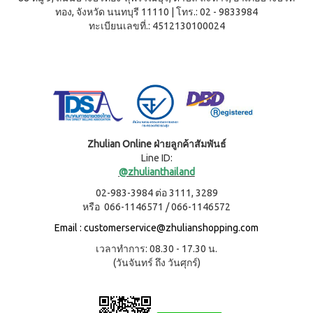
(ใหม่)
ทอง, จังหวัด นนทบุรี 11110
|
โทร.: 02 - 9833984
กรีน
ทะเบียนเลขที่.: 4512130100024
เล็ก
ซ์
ไอ
คอม
เพล็
ค
กรีน
เล็ก
ซ์
คอม
Zhulian Online ฝ่ายลูกค้าสัมพันธ์
เพล็
Line ID:
ค
@zhulianthailand
กรี
น
02-983-3984 ต่อ 3111, 3289
เล็ก
หรือ 066-1146571 / 066-1146572
ซ์ ส
ไป
Email :
customerservice@zhulianshopping.com
รูลิ
น่า
เวลาทำการ: 08.30 - 17.30 น.
(วันจันทร์ ถึง วันศุกร์)
สค
วี
ซี่