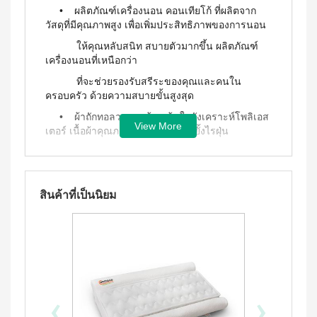
ประโยชน์
องทรู-เฮ
ผสม
• ผลิตภัณฑ์เครื่องนอน คอนเทียโก้ ที่ผลิตจาก
ผ้า
ป้า
ผล
โสม
วัสดุที่มีคุณภาพสูง เพื่อเพิ่มประสิทธิภาพของการนอน
อนามัย
และ
บียอนด์
ประโยชน์
สำหรับ
ให้คุณหลับสนิท สบายตัวมากขึ้น ผลิตภัณฑ์
คอล
ไมโคร
กลาง
&
ลา
พลาสมา
เครื่องนอนที่เหนือกว่า
คืน 27
แรง
เจล
แผ่นกรอง
ซม.
จูงใจ
ที่จะช่วยรองรับสรีระของคุณและคนใน
นาโน&แผ่น
คอฟฟี่
ผ้า
กรอง
ครอบครัว ด้วยความสบายขั้นสูงสุด
พลัส
มาตรฐาน
อนามัย
คาร์บอน
กาแฟ
สำหรับ
การ
• ผ้าถักทอลวดลายด้วยเส้นใยสังเคราะห์โพลิเอส
ปรุง
กลาง
View More
เลื่อน
เตอร์ เนื้อผ้าคุณภาพสูง นุ่มสบายยับยั้งไรฝุ่น
BEYOND
สำเร็จ
คืน 30
ตำแหน่ง
ชนิดผง
FOOD
ซม.
• โฟมโพลียูรีเทนคุณภาพสูงออกแบบขึ้นเฉพาะ
สูตร
JUNCTION
ติดต่อ
ผ้า
ให้มีเนินโค้งตามสรีระ ช่วยรองรับร่างกายอย่างเหมาะ
น้ำตาล
อนามัย
DETOXIFIYING
เรา
สม
น้อย
สำหรับ
UNIT
สินค้าที่เป็นนิยม
นูทรี
กลาง
โครงสร้างที่มีรูระบายขนาดเล็กมาก ช่วยการ
พลัส
สินค้า
คืน
เครื่อง
ระบายอากาศภายใน และให้คุณรู้สึกผ่อนคลายและ
ซีเรีย
ยาว
ผ่อน
ล้าง
เย็นสบาย
ล
พิเศษ
สาร
0%
พร้อม
33 ซม.
พิษ บี
• ชั้นแกนภายในของผ้าขนแกะสังเคราะห์จะให้
ทาน
ยอนด์
ผลิตภัณฑ์
ความกระชับ คงรูปทรง นุ่มนวล อ่อนโยน
ผสม
ฟู้ดจัง
เพื่อ
น้ำผึ้ง
ก์ชั่น
เพื่อให้คุณรู้สึกหลับสบายยิ่งขึ้น
‹
›
สุขภาพ
โกโก้
พลัส
CONTIAGO