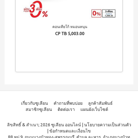
3 (มิ
นิ
แพค
10
ซอง)
คอนเทียโก้ หมอนหนุน
ไอเอส
CP TB 5,003.00
โอ 7
เครื่อง
ดื่ม
ผสม
สาร
สกัด
จาก
ผลไม้
และ
ผัก
วิตามิน
และ
เกี่ยวกับซูเลียน
คำถามที่พบบ่อย
ลูกค้าสัมพันธ์
แคปซูล
สมาชิกซูเลียน
ติดต่อเรา
แผนผังเว็บไซต์
นูทรี
เลกซ์
ลิขสิทธิ์ & สำเนา; 2026 ซูเลียน ออนไลน์
|
นโยบายความเป็นส่วนตัว
วิตามิน
|
ข้อกำหนดและเงื่อนไข
ซี
88 หมู่ 9, ถนนบางบัวทอง-สุพรรณบุรี, ตำบล ละหาร, อำเภอบางบัวท