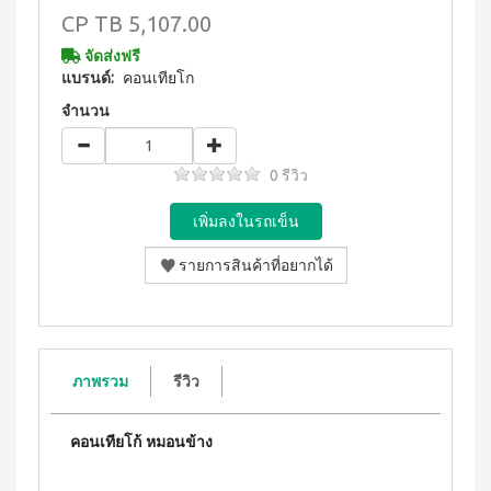
WATER
(15
า
CP
TB 5,107.00
Filter
ซอง)
นโยบาย
System
คอฟ
การ
สำหรับ
จัดส่งฟรี
ฟี่พลัส
เปลี่ยน
แบรนด์:
คอนเทียโก
ผู้
เครื่องกร
กาแฟ
สินค้า
องน้ำบี
หญิง
ผสม
จำนวน
ยอนด์
โสม
สมาชิก
โดย
วอเตอร์
(40
ซู
เฉพาะ
(เวอร์ชั่น
ซอง)
เลียน
ใหม่)
0 รีวิว
คอฟ
ASSAHO
ฟี่พลัส
น้ำยา
เงื่อนไข
BEYOND
กาแฟ
ทำความ
การ
MICROPLASMA
ผสม
สะอาด
สมัคร
โสม
Air
จุดซ่อน
สมาชิก
(84
เร้น
Purifier
ซอง)
แผ่น
การ
เครื่อง
คอฟ
นา
ต่อ
ฟอกอา
ฟี่
มัย
อายุ
กาศบี
พลัส
(60
ยอนด์
บัตร
กาแฟ
ชิ้น)
ภาพรวม
รีวิว
ไมโคร
ดริป
สมาชิก
ผ้า
พลาสมา
ผสม
อนามัย
การ
โสม
บียอนด์
สำหรับ
คอนเทียโก้ หมอนข้าง
ไมโคร
รับ
คอฟ
กลาง
พลาสมา
ฟี่พลัส
ผล
วัน 23
แผ่นกร
กาแฟ
ซม.