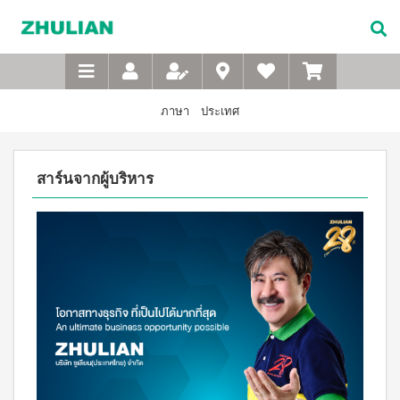
Not
อาหาร
เบบี้
XTRA
M-
เกี่ยว
Available
เสริม
ซิน
WASH
Belt
กับ
แบบ
ตา
เข็มขัด
ซู
เอ็กซ์ต
ชง
(สำหรับ
เพื่อ
ร้า วอช
เลียน
ภาษา
ประเทศ
ผง
ดื่ม
เด็ก)
สุขภาพ
ซักฟอก
ประวัติ
สำหรับ
ไอโซ
แชมพู
เข้มข้น
บริษัท
สุภาพ
พรอ
สระ
1 กก
สาร์นจากผู้บริหาร
ทน์
ผม
จรรยา
บุรุษ
เอ็กซ์ต
มิกซ์
เด็ก
บรรณ
ร้า วอซ
ซอย
M-
สบู่
ผง
ซู
แอนด์
เหลว
Belt
ซักฟอก
เลียน
พี
อาบ
ขนาด
เข็มขัด
โปรตีน
น้ำ
450
สาร
เพื่อ
เบเวอร์
เด็ก
กรัม
จาก
เรจ
สุขภาพ
แป้ง
เอ็กซ์ต
ผู้
ไอ
เด็กเนื้อ
สำหรับ
ร้า วอช
บริหาร
โซ
ละเอียด
ผง
สุภาพ
พรอ
ซักฟอก
คำถาม
สตรี
ทน์
ส
เข้มข้น
ที่
ซื้อ
3.3 กก.
ไมล์
M-
4
พบ
เอ็กซ์
ออน
แถม
Belt