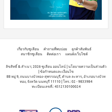
บ่อย
ตร้า
ฟรี
สำหรับ
Promotion
วอช
เสื้อ
ข่าว
ช่อง
น้ำยา
Set
28
ประชาสัมพันธ์
ล้าง
ปาก
สำหรับ
ปี
จาน
สุภาพ
ไอ
ลูกค้า
ยาสี
เอ็กซ์ต
โซ
ฟัน
สตรี
สัมพันธ์
ร้า วอช
พรอ
สูตร
น้ำยา
ทน์
M-
ฟลูออ
เงื่อนไข
ทำความ
ซื้อ
ไรด์
Belt
การ
สะอาด
2
และ
กระเบื้อง
ใช้
New
แถม
ว่าน
เกี่ยวกับซูเลียน
คำถามที่พบบ่อย
ลูกค้าสัมพันธ์
เอ็กซ์ต
งาน
1
Arrival
หาง
สมาชิกซูเลียน
ติดต่อเรา
แผนผังเว็บไซต์
ร้า วอช
จระเข้
Tea
ข้อ
น้ำยา
Plus
น้ำยาบ้วน
ทำความ
กำหนด
Instant
ปากกลิ่น
ลิขสิทธิ์ & สำเนา; 2026 ซูเลียน ออนไลน์
|
นโยบายความเป็นส่วนตัว
สะอาด
และ
Premix
มินต์
พื้น
|
ข้อกำหนดและเงื่อนไข
เงื่อนไข
Milk
(แอลกอฮอล์
เอ็กซ์ตร้า
88 หมู่ 9, ถนนบางบัวทอง-สุพรรณบุรี, ตำบล ละหาร, อำเภอบางบัวท
Tea 3
การ
ฟรี)
วอช น้ำยา
in 1
ทอง, จังหวัด นนทบุรี 11110
|
โทร.: 02 - 9833984
ขาย
ทำความ
ลา
ทะเบียนเลขที่.: 4512130100024
เวกิ-
สะอาด
นโยบาย
เวร่า
วิ
เอนกประสงค์
(15
ความ
ทีน
สูตรเข้มข้น
ซอง)
เป็น
รอยัล
ส่วน
แอล
BEYOND
มิกซ์
ตัว
ทิน่