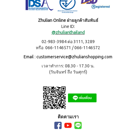
WATER
(15
า
Filter
ซอง)
นโยบาย
System
คอฟ
การ
สำหรับ
ฟี่พลัส
เปลี่ยน
Zhulian Online ฝ่ายลูกค้าสัมพันธ์
ผู้
เครื่องกร
กาแฟ
สินค้า
Line ID:
องน้ำบี
หญิง
ผสม
ยอนด์
@zhulianthailand
โสม
สมาชิก
โดย
วอเตอร์
(40
ซู
02-983-3984 ต่อ 3111, 3289
เฉพาะ
(เวอร์ชั่น
ซอง)
เลียน
ใหม่)
หรือ 066-1146571 / 066-1146572
คอฟ
ASSAHO
ฟี่พลัส
น้ำยา
Email :
customerservice@zhulianshopping.com
เงื่อนไข
BEYOND
กาแฟ
ทำความ
การ
MICROPLASMA
ผสม
เวลาทำการ: 08.30 - 17.30 น.
สะอาด
สมัคร
โสม
Air
จุดซ่อน
(วันจันทร์ ถึง วันศุกร์)
สมาชิก
(84
เร้น
Purifier
ซอง)
แผ่น
การ
เครื่อง
คอฟ
นา
ต่อ
ฟอกอา
ฟี่
มัย
อายุ
กาศบี
พลัส
(60
ยอนด์
บัตร
กาแฟ
ชิ้น)
ไมโคร
ดริป
สมาชิก
ผ้า
พลาสมา
ผสม
อนามัย
ติดตามเรา
การ
โสม
บียอนด์
สำหรับ
ไมโคร
รับ
คอฟ
กลาง
พลาสมา
ฟี่พลัส
ผล
วัน 23
แผ่นกร
กาแฟ
ซม.