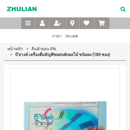
Not
อาหาร
เบบี้
XTRA
M-
เกี่ยว
Available
เสริม
ซิน
WASH
Belt
กับ
แบบ
ตา
เข็มขัด
ซู
เอ็กซ์ต
ชง
(สำหรับ
เพื่อ
ร้า วอช
เลียน
ภาษา
ประเทศ
ผง
ดื่ม
เด็ก)
สุขภาพ
ซักฟอก
ประวัติ
สำหรับ
ไอโซ
แชมพู
หน้าหลัก
สินค้าผ่อน 0%
เข้มข้น
บริษัท
สุภาพ
พรอ
สระ
1 กก
บี'ยางค์ เครื่องดื่มธัญพืชผสมผักผลไม้ ชนิดผง (180 ซอง)
ทน์
ผม
จรรยา
บุรุษ
เอ็กซ์ต
มิกซ์
เด็ก
บรรณ
ร้า วอซ
ซอย
M-
สบู่
ผง
ซู
แอนด์
เหลว
Belt
ซักฟอก
เลียน
พี
อาบ
ขนาด
เข็มขัด
โปรตีน
น้ำ
450
สาร
เพื่อ
เบเวอร์
เด็ก
กรัม
จาก
เรจ
สุขภาพ
แป้ง
เอ็กซ์ต
ผู้
ไอ
เด็กเนื้อ
สำหรับ
ร้า วอช
บริหาร
โซ
ละเอียด
ผง
สุภาพ
พรอ
ซักฟอก
คำถาม
สตรี
ทน์
ส
เข้มข้น
ที่
ซื้อ
3.3 กก.
ไมล์
M-
4
พบ
เอ็กซ์
ออน
แถม
Belt