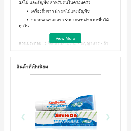
ประโยชน์
ผลไม้ และธัญพืช สำหรับคนในครอบครัว
องทรู-เฮ
ผสม
ผ้า
ป้า
ผล
โสม
อนามัย
• เครื่องดื่มจาก ผัก ผลไม้และธัญพืช
และ
บียอนด์
ประโยชน์
สำหรับ
คอล
ไมโคร
• ขนาดพกพาสะดวก รับประทานง่าย สดชื่นได้
กลาง
&
ลา
พลาสมา
คืน 27
ทุกวัน
แรง
เจล
แผ่นกรอง
ซม.
จูงใจ
นาโน&แผ่น
คอฟฟี่
ผ้า
View More
กรอง
พลัส
มาตรฐาน
อนามัย
ส่วนประกอบ :
ผักและผลไม้รวม • ธัญญาหาร • ถั่ว
คาร์บอน
กาแฟ
สำหรับ
การ
เหลือง
ปรุง
กลาง
เลื่อน
BEYOND
สำเร็จ
คืน 30
ตำแหน่ง
ชนิดผง
FOOD
ซม.
วิธีรับประทาน :
รับประทาน เช้า กลางวัน และก่อน
สูตร
สินค้าที่เป็นนิยม
JUNCTION
ติดต่อ
ผ้า
นอน ชงผสมกับน้ำอุณหภูมิห้อง เขย่าให้เข้ากันแล้วดื่ม
น้ำตาล
อนามัย
DETOXIFIYING
เรา
น้อย
ทันที
สำหรับ
UNIT
นูทรี
กลาง
พลัส
สินค้า
คืน
เครื่อง
ควรกินอาหารหลากหลายครบ 5 หมู่ ในสัดส่วนที่
ซีเรีย
ยาว
ผ่อน
ล้าง
เหมาะสมเป็นประจำ
ล
พิเศษ
สาร
0%
พร้อม
33 ซม.
พิษ บี
ทาน
ยอนด์
ผลิตภัณฑ์
‹
›
ผสม
ฟู้ดจัง
เพื่อ
น้ำผึ้ง
ก์ชั่น
สุขภาพ
โกโก้
พลัส
CONTIAGO