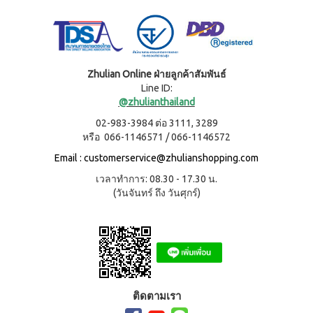
เครื่อง
ซม.
ดื่มนม
หม้อ
ถั่ว
ตุ๋น
เหลือง
22ซม.
เวกิ
กระทะ
เวร่า
Zhulian Online ฝ่ายลูกค้าสัมพันธ์
ท้อง
เครื่อง
แบน
Line ID:
ดื่ม
24
@zhulianthailand
ต้น
ซม.
อ่อน
02-983-3984 ต่อ 3111, 3289
หม้อ
ข้าว
น้ำ
หรือ 066-1146571 / 066-1146572
สาลี
ซุป
ชนิด
Email :
customerservice@zhulianshopping.com
26
ชง
ซม.
ไอเอส
เวลาทำการ: 08.30 - 17.30 น.
กระทะ
โอ 3
(วันจันทร์ ถึง วันศุกร์)
38ซม.
เครื่อง
หม้ออัด
ดื่มคอ
ความดัน
ลลา
อเนกประสงค์
เจน
(8 ลิตร)
และ
ผลไม้
ชนิด
ชง
ติดตามเรา
ไอเอ
สโอ