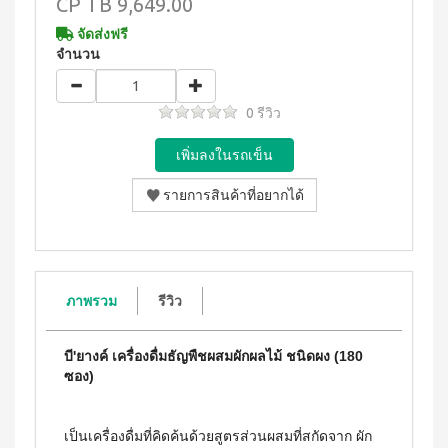
WATER
CP
TB 9,649.00
(15
า
Filter
ซอง)
นโยบาย
จัดส่งฟรี
System
คอฟ
การ
สำหรับ
จำนวน
ฟี่พลัส
เปลี่ยน
ผู้
เครื่องกร
กาแฟ
สินค้า
องน้ำบี
หญิง
ผสม
ยอนด์
โสม
สมาชิก
0 รีวิว
โดย
วอเตอร์
(40
ซู
เฉพาะ
(เวอร์ชั่น
ซอง)
เลียน
ใหม่)
คอฟ
ASSAHO
ฟี่พลัส
น้ำยา
เงื่อนไข
BEYOND
กาแฟ
ทำความ
การ
MICROPLASMA
ผสม
สะอาด
สมัคร
โสม
Air
จุดซ่อน
สมาชิก
(84
เร้น
Purifier
ซอง)
แผ่น
การ
เครื่อง
คอฟ
นา
ต่อ
ภาพรวม
รีวิว
ฟอกอา
ฟี่
มัย
อายุ
กาศบี
พลัส
(60
ยอนด์
บัตร
กาแฟ
ชิ้น)
ไมโคร
บี'ยางค์ เครื่องดื่มธัญพืชผสมผักผลไม้ ชนิดผง (180
ดริป
สมาชิก
ผ้า
พลาสมา
ผสม
ซอง)
อนามัย
การ
โสม
บียอนด์
สำหรับ
ไมโคร
รับ
คอฟ
กลาง
พลาสมา
ฟี่พลัส
ผล
วัน 23
เป็นเครื่องดื่มที่คิดค้นด้วยสูตรส่วนผสมที่สกัดจาก ผัก
แผ่นกร
กาแฟ
ซม.