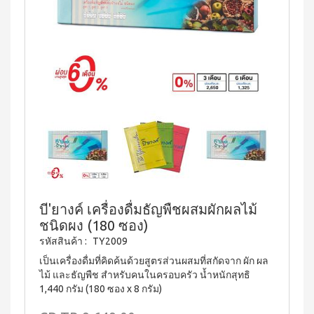
บ่อย
ตร้า
ฟรี
สำหรับ
Promotion
วอช
เสื้อ
ข่าว
ช่อง
น้ำยา
Set
28
ประชาสัมพันธ์
ล้าง
ปาก
สำหรับ
ปี
จาน
สุภาพ
ไอ
ลูกค้า
ยาสี
เอ็กซ์ต
โซ
ฟัน
สตรี
สัมพันธ์
ร้า วอช
พรอ
สูตร
น้ำยา
ทน์
M-
ฟลูออ
เงื่อนไข
ทำความ
ซื้อ
ไรด์
Belt
การ
สะอาด
2
และ
กระเบื้อง
ใช้
New
แถม
ว่าน
เอ็กซ์ต
งาน
1
Arrival
หาง
ร้า วอช
จระเข้
Tea
ข้อ
น้ำยา
Plus
น้ำยาบ้วน
ทำความ
กำหนด
Instant
ปากกลิ่น
สะอาด
และ
Premix
มินต์
พื้น
เงื่อนไข
Milk
(แอลกอฮอล์
บี'ยางค์ เครื่องดื่มธัญพืชผสมผักผลไม้
เอ็กซ์ตร้า
Tea 3
การ
ฟรี)
ชนิดผง (180 ซอง)
วอช น้ำยา
in 1
ขาย
ทำความ
รหัสสินค้า :
TY2009
ลา
เวกิ-
สะอาด
นโยบาย
เวร่า
วิ
เป็นเครื่องดื่มที่คิดค้นด้วยสูตรส่วนผสมที่สกัดจาก ผัก ผล
เอนกประสงค์
(15
ความ
ทีน
สูตรเข้มข้น
ไม้ และธัญพืช สำหรับคนในครอบครัว น้ำหนักสุทธิ
ซอง)
เป็น
1,440 กรัม (180 ซอง x 8 กรัม)
รอยัล
ส่วน
แอล
BEYOND
มิกซ์
ตัว
ทิน่