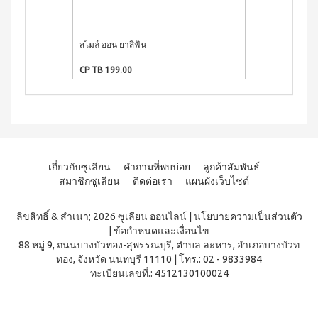
ผลิตภัณฑ์
เครื่อง
คอนเทีย
ดื่มผง
เพื่อ
โก้
รส
ความ
หมอนข้าง
โกโก้
สไมล์ ออน ยาสีฟัน
เวกิ - เวร่า (เค
งาม
เพื่อ
ผสม
30 ซอง
และ
สุขภาพ
น้ำผึ้ง
CP TB 199.00
CP TB 1,120.0
ชนิด
คอน
เรือน
ชง
เทียโก้
ร่าง
หมอน
บี
เพื่อ
ยาง
ผลิตภัณฑ์
สุขภาพ
ค์
ใน
สูตร
ครัว
COOKLINE
8
กรัม
เรือน
X
เกี่ยวกับซูเลียน
คำถามที่พบบ่อย
ลูกค้าสัมพันธ์
(180
ชุด
สมาชิกซูเลียน
ติดต่อเรา
แผนผังเว็บไซต์
เข็มขัด
ซอง)
เครื่อง
M-
บี
ครัว
ยาง
ลิขสิทธิ์ & สำเนา; 2026 ซูเลียน ออนไลน์
|
นโยบายความเป็นส่วนตัว
BELT
ค์
ส
|
ข้อกำหนดและเงื่อนไข
สูตร
แตน
88 หมู่ 9, ถนนบางบัวทอง-สุพรรณบุรี, ตำบล ละหาร, อำเภอบางบัวท
16
เลส
ทอง, จังหวัด นนทบุรี 11110
|
โทร.: 02 - 9833984
กรัม
ทะเบียนเลขที่.: 4512130100024
(90
หม้อ
ซอง)
ท้อง
รอยัล
แบน
มิกซ์
18