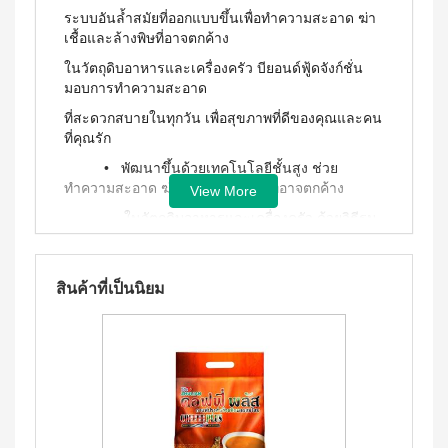
ประโยชน์
องทรู-เฮ
ผสม
ระบบอันล้ำสมัยที่ออกแบบขึ้นเพื่อทำความสะอาด ฆ่า
ผ้า
ป้า
ผล
โสม
อนามัย
เชื้อและล้างพิษที่อาจตกค้าง
และ
บียอนด์
ประโยชน์
สำหรับ
คอล
ไมโคร
ในวัตถุดิบอาหารและเครื่องครัว บียอนด์ฟู้ดจังก์ชั่น
กลาง
&
ลา
พลาสมา
คืน 27
มอบการทำความสะอาด
แรง
เจล
แผ่นกรอง
ซม.
จูงใจ
นาโน&แผ่น
ที่สะดวกสบายในทุกวัน เพื่อสุขภาพที่ดีของคุณและคน
คอฟฟี่
ผ้า
กรอง
พลัส
ที่คุณรัก
มาตรฐาน
อนามัย
คาร์บอน
กาแฟ
สำหรับ
การ
• พัฒนาขึ้นด้วยเทคโนโลยีชั้นสูง ช่วย
ปรุง
กลาง
เลื่อน
BEYOND
ทำความสะอาด ฆ่าเชื้อและล้างพิษที่อาจตกค้าง
สำเร็จ
View More
คืน 30
ตำแหน่ง
ชนิดผง
FOOD
ซม.
ในวัตถุดิบอาหารและเครื่องครัว ด้วยวิธีรม
สูตร
JUNCTION
ติดต่อ
ผ้า
โอโซนในปริมาณที่เหมาะสมภายใต้
น้ำตาล
อนามัย
DETOXIFIYING
เรา
น้อย
สำหรับ
กลไกการควบคุม
UNIT
นูทรี
กลาง
สินค้าที่เป็นนิยม
พลัส
สินค้า
• ช่วยล้างสารฆ่าแมลง สารกำจัดวัชพืช สาร
คืน
เครื่อง
ซีเรีย
ยาว
ผ่อน
กันเสีย ยาปฏิชีวนะ ฯลฯ จากอาหารและ
ล้าง
ล
พิเศษ
สาร
0%
พร้อม
จุลินทรีย์ก่อโรคบนเครื่องครัว เช่น ส้อม
33 ซม.
พิษ บี
ทาน
ช้อน มีดและเครื่องใช้ในครัวขนาดเล็กอื่นๆ
ยอนด์
ผลิตภัณฑ์
ผสม
ฟู้ดจัง
เพื่อ
น้ำผึ้ง
• มีดีไซน์ที่เพรียวบางและกะทัดรัด ตัวเครื่องมี
ก์ชั่น
สุขภาพ
โกโก้
การรับประกันคุณภาพนาน 1 ปี
พลัส
CONTIAGO