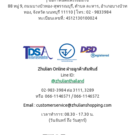
|
ข้อกำหนดและเงื่อนไข
(ใหม่)
88 หมู่ 9, ถนนบางบัวทอง-สุพรรณบุรี, ตำบล ละหาร, อำเภอบางบัวท
กรีน
เล็ก
ทอง, จังหวัด นนทบุรี 11110
|
โทร.: 02 - 9833984
ซ์
ทะเบียนเลขที่.: 4512130100024
ไอ
คอม
เพล็
ค
กรีน
เล็ก
ซ์
คอม
เพล็
Zhulian Online ฝ่ายลูกค้าสัมพันธ์
ค
Line ID:
กรี
น
@zhulianthailand
เล็ก
02-983-3984 ต่อ 3111, 3289
ซ์ ส
หรือ 066-1146571 / 066-1146572
ไป
รูลิ
Email :
customerservice@zhulianshopping.com
น่า
เวลาทำการ: 08.30 - 17.30 น.
สค
(วันจันทร์ ถึง วันศุกร์)
วี
ซี่