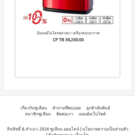
3 (มิ
นิ
แพค
10
ซอง)
ไอเอส
บียอนด์ไมโครพลาสมา เครื่องฟอกอากาศ
โอ 7
CP TB 38,200.00
เครื่อง
ดื่ม
ผสม
สาร
สกัด
จาก
ผลไม้
และ
ผัก
วิตามิน
และ
แคปซูล
เกี่ยวกับซูเลียน
คำถามที่พบบ่อย
ลูกค้าสัมพันธ์
สมาชิกซูเลียน
ติดต่อเรา
แผนผังเว็บไซต์
นูทรี
เลกซ์
วิตามิน
ลิขสิทธิ์ & สำเนา; 2026 ซูเลียน ออนไลน์
|
นโยบายความเป็นส่วนตัว
ซี