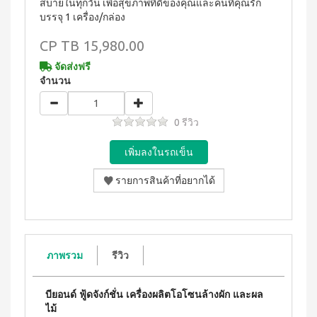
WATER
สบายในทุกวัน เพื่อสุขภาพที่ดีของคุณและคนที่คุณรัก
(15
า
Filter
ซอง)
นโยบาย
บรรจุ 1 เครื่อง/กล่อง
System
คอฟ
การ
สำหรับ
ฟี่พลัส
CP
TB 15,980.00
เปลี่ยน
ผู้
เครื่องกร
กาแฟ
สินค้า
องน้ำบี
หญิง
ผสม
จัดส่งฟรี
ยอนด์
โสม
สมาชิก
จำนวน
โดย
วอเตอร์
(40
ซู
เฉพาะ
(เวอร์ชั่น
ซอง)
เลียน
ใหม่)
คอฟ
ASSAHO
0 รีวิว
ฟี่พลัส
น้ำยา
เงื่อนไข
BEYOND
กาแฟ
ทำความ
การ
MICROPLASMA
ผสม
สะอาด
สมัคร
โสม
Air
จุดซ่อน
สมาชิก
(84
เร้น
Purifier
ซอง)
แผ่น
การ
เครื่อง
คอฟ
นา
ต่อ
ฟอกอา
ฟี่
มัย
อายุ
กาศบี
พลัส
(60
ยอนด์
บัตร
กาแฟ
ชิ้น)
ไมโคร
ดริป
สมาชิก
ภาพรวม
รีวิว
ผ้า
พลาสมา
ผสม
อนามัย
การ
โสม
บียอนด์
สำหรับ
ไมโคร
รับ
คอฟ
กลาง
บียอนด์ ฟู้ดจังก์ชั่น เครื่องผลิตโอโซนล้างผัก และผล
พลาสมา
ฟี่พลัส
ผล
วัน 23
ไม้
แผ่นกร
กาแฟ
ซม.