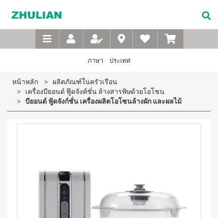
Not
อาหาร
เบบี้
XTRA
M-
เกี่ยว
Available
เสริม
ซิน
WASH
Belt
กับ
แบบ
ตา
เข็มขัด
ซู
เอ็กซ์ต
ชง
(สำหรับ
เพื่อ
ร้า วอช
เลียน
ภาษา
ประเทศ
ผง
ดื่ม
เด็ก)
สุขภาพ
ซักฟอก
ประวัติ
สำหรับ
ไอโซ
แชมพู
หน้าหลัก
ผลิตภัณฑ์ในครัวเรือน
เข้มข้น
บริษัท
สุภาพ
พรอ
สระ
1 กก
เครื่องบียอนด์ ฟู๊ดจังค์ชั่น ล้างสารพิษด้วยโอโซน
ทน์
ผม
จรรยา
บุรุษ
เอ็กซ์ต
บียอนด์ ฟู้ดจังก์ชั่น เครื่องผลิตโอโซนล้างผัก และผลไม้
มิกซ์
เด็ก
บรรณ
ร้า วอซ
ซอย
M-
สบู่
ผง
ซู
แอนด์
เหลว
Belt
ซักฟอก
เลียน
พี
อาบ
ขนาด
เข็มขัด
โปรตีน
น้ำ
450
สาร
เพื่อ
เบเวอร์
เด็ก
กรัม
จาก
เรจ
สุขภาพ
แป้ง
เอ็กซ์ต
ผู้
ไอ
เด็กเนื้อ
สำหรับ
ร้า วอช
บริหาร
โซ
ละเอียด
ผง
สุภาพ
พรอ
ซักฟอก
คำถาม
สตรี
ทน์
ส
เข้มข้น
ที่
ซื้อ
3.3 กก.
ไมล์
M-
4
พบ
เอ็กซ์
ออน
แถม
Belt