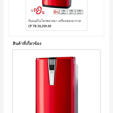
เครื่อง
ซม.
ดื่มนม
หม้อ
ถั่ว
ตุ๋น
เหลือง
22ซม.
เวกิ
บียอนด์ไมโครพลาสมา เครื่องฟอกอากาศ
กระทะ
เวร่า
CP TB 38,200.00
ท้อง
เครื่อง
แบน
ดื่ม
24
ต้น
ซม.
อ่อน
สินค้าที่เกี่ยวข้อง
หม้อ
ข้าว
น้ำ
สาลี
ซุป
ชนิด
26
ชง
ซม.
ไอเอส
กระทะ
โอ 3
38ซม.
เครื่อง
หม้ออัด
ดื่มคอ
ความดัน
ลลา
อเนกประสงค์
เจน
(8 ลิตร)
และ
ผลไม้
ชนิด
ชง
ไอเอ
สโอ