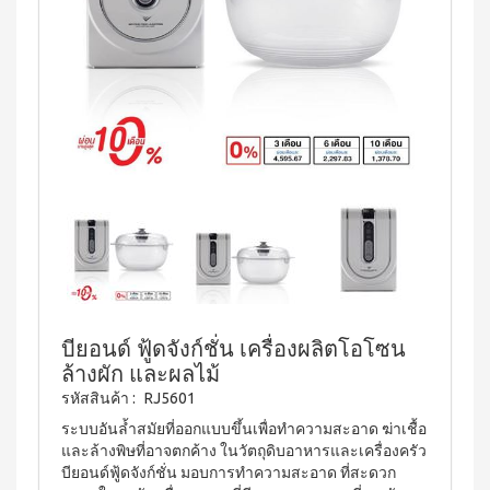
บ่อย
ตร้า
ฟรี
สำหรับ
Promotion
วอช
เสื้อ
ข่าว
ช่อง
น้ำยา
Set
28
ประชาสัมพันธ์
ล้าง
ปาก
สำหรับ
ปี
จาน
สุภาพ
ไอ
ลูกค้า
ยาสี
เอ็กซ์ต
โซ
ฟัน
สตรี
สัมพันธ์
ร้า วอช
พรอ
สูตร
น้ำยา
ทน์
M-
ฟลูออ
เงื่อนไข
ทำความ
ซื้อ
ไรด์
Belt
การ
สะอาด
2
และ
กระเบื้อง
ใช้
New
แถม
ว่าน
เอ็กซ์ต
งาน
1
Arrival
หาง
ร้า วอช
จระเข้
Tea
ข้อ
น้ำยา
Plus
น้ำยาบ้วน
ทำความ
กำหนด
Instant
ปากกลิ่น
สะอาด
และ
Premix
มินต์
พื้น
เงื่อนไข
Milk
(แอลกอฮอล์
เอ็กซ์ตร้า
Tea 3
การ
ฟรี)
บียอนด์ ฟู้ดจังก์ชั่น เครื่องผลิตโอโซน
วอช น้ำยา
in 1
ขาย
ล้างผัก และผลไม้
ทำความ
ลา
เวกิ-
สะอาด
นโยบาย
เวร่า
รหัสสินค้า :
RJ5601
วิ
เอนกประสงค์
(15
ความ
ทีน
สูตรเข้มข้น
ระบบอันล้ำสมัยที่ออกแบบขึ้นเพื่อทำความสะอาด ฆ่าเชื้อ
ซอง)
เป็น
และล้างพิษที่อาจตกค้าง ในวัตถุดิบอาหารและเครื่องครัว
รอยัล
ส่วน
แอล
BEYOND
บียอนด์ฟู้ดจังก์ชั่น มอบการทำความสะอาด ที่สะดวก
มิกซ์
ตัว
ทิน่