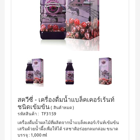
บ่อย
ตร้า
ฟรี
สำหรับ
Promotion
วอช
เสื้อ
ข่าว
ช่อง
น้ำยา
Set
28
ประชาสัมพันธ์
ล้าง
ปาก
สำหรับ
ปี
จาน
สุภาพ
ไอ
ลูกค้า
ยาสี
เอ็กซ์ต
โซ
ฟัน
สตรี
สัมพันธ์
ร้า วอช
พรอ
สูตร
น้ำยา
ทน์
M-
ฟลูออ
เงื่อนไข
ทำความ
ซื้อ
ไรด์
Belt
การ
สะอาด
2
และ
กระเบื้อง
ใช้
New
แถม
ว่าน
เอ็กซ์ต
งาน
1
Arrival
หาง
ร้า วอช
จระเข้
Tea
ข้อ
น้ำยา
Plus
น้ำยาบ้วน
ทำความ
กำหนด
Instant
ปากกลิ่น
สะอาด
และ
Premix
มินต์
พื้น
เงื่อนไข
Milk
(แอลกอฮอล์
เอ็กซ์ตร้า
Tea 3
การ
ฟรี)
สควีซี่ - เครื่องดื่มน้ำแบล็คเคอร์เร้นท์
วอช น้ำยา
in 1
ขาย
ชนิดเข้มข้น
ทำความ
(
สินค้าหมด
)
ลา
เวกิ-
สะอาด
นโยบาย
เวร่า
รหัสสินค้า :
TF3159
วิ
เอนกประสงค์
(15
ความ
ทีน
สูตรเข้มข้น
เครื่องดื่มน้ำผลไม้ที่ผลิตจากน้ำแบล็คเคอร์เร้นท์เข้มข้น
ซอง)
เป็น
เสริมด้วยน้ำผึ้งเพื่อให้ได้ รสชาติอร่อยกลมกล่อม ขนาด
รอยัล
ส่วน
แอล
BEYOND
บรรจุ : 1,000 ml
มิกซ์
ตัว
ทิน่