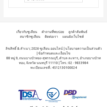
ผลิตภัณฑ์
เครื่อง
คอนเทีย
ดื่มผง
เพื่อ
โก้
รส
ความ
หมอนข้าง
โกโก้
งาม
เพื่อ
ผสม
และ
สุขภาพ
น้ำผึ้ง
ชนิด
คอน
เรือน
ชง
เทียโก้
ร่าง
เกี่ยวกับซูเลียน
คำถามที่พบบ่อย
ลูกค้าสัมพันธ์
หมอน
บี
สมาชิกซูเลียน
ติดต่อเรา
แผนผังเว็บไซต์
เพื่อ
ยาง
ผลิตภัณฑ์
สุขภาพ
ค์
ใน
สูตร
ลิขสิทธิ์ & สำเนา; 2026 ซูเลียน ออนไลน์
|
นโยบายความเป็นส่วนตัว
ครัว
COOKLINE
8
|
ข้อกำหนดและเงื่อนไข
กรัม
เรือน
X
88 หมู่ 9, ถนนบางบัวทอง-สุพรรณบุรี, ตำบล ละหาร, อำเภอบางบัวท
(180
ชุด
เข็มขัด
ซอง)
ทอง, จังหวัด นนทบุรี 11110
|
โทร.: 02 - 9833984
เครื่อง
ทะเบียนเลขที่.: 4512130100024
M-
บี
ครัว
ยาง
BELT
ค์
ส
สูตร
แตน
16
เลส
กรัม
(90
หม้อ
ซอง)
ท้อง
รอยัล
แบน
มิกซ์
18