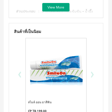
ประโยชน์
องทรู-เฮ
ผสม
ผ้า
ป้า
View More
ผล
โสม
อนามัย
ส่วนประกอบ :
น้ำแบล็คเคอร์เร้นท์เข้มข้น • น้ำผึ้ง
และ
บียอนด์
ประโยชน์
สำหรับ
คอล
ไมโคร
กลาง
&
ลา
พลาสมา
คืน 27
แรง
วิธีรับประทาน :
เจือจางด้วยน้ำ อัตราส่วน 1: 9
เจล
แผ่นกรอง
ซม.
จูงใจ
นาโน&แผ่น
คอฟฟี่
สินค้าที่เป็นนิยม
ผ้า
กรอง
พลัส
มาตรฐาน
อนามัย
คาร์บอน
กาแฟ
สำหรับ
การ
ปรุง
กลาง
เลื่อน
BEYOND
สำเร็จ
คืน 30
ตำแหน่ง
ชนิดผง
FOOD
ซม.
สูตร
JUNCTION
ติดต่อ
ผ้า
น้ำตาล
อนามัย
DETOXIFIYING
เรา
น้อย
สำหรับ
‹
›
UNIT
นูทรี
กลาง
พลัส
สินค้า
คืน
เครื่อง
ซีเรีย
ยาว
ผ่อน
ล้าง
ล
พิเศษ
สาร
0%
พร้อม
33 ซม.
พิษ บี
ทาน
ยอนด์
ผลิตภัณฑ์
ผสม
ฟู้ดจัง
เพื่อ
น้ำผึ้ง
ก์ชั่น
สไมล์ ออน ยาสีฟัน
คอฟฟี่ พลัส ก
สุขภาพ
โกโก้
และคอลลาเจน
พลัส
CONTIAGO
CP TB 199.00
CP TB 283.00