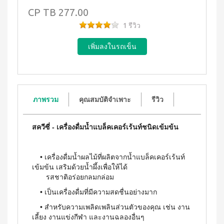
WATER
(15
า
Filter
CP
TB 277.00
ซอง)
นโยบาย
System
คอฟ
การ
สำหรับ
1 รีวิว
ฟี่พลัส
เปลี่ยน
ผู้
เครื่องกร
กาแฟ
สินค้า
องน้ำบี
หญิง
ผสม
ยอนด์
โสม
สมาชิก
โดย
วอเตอร์
(40
ซู
เฉพาะ
(เวอร์ชั่น
ซอง)
เลียน
ใหม่)
คอฟ
ASSAHO
ฟี่พลัส
น้ำยา
เงื่อนไข
BEYOND
ภาพรวม
คุณสมบัติจำเพาะ
รีวิว
กาแฟ
ทำความ
การ
MICROPLASMA
ผสม
สะอาด
สมัคร
โสม
Air
จุดซ่อน
สมาชิก
(84
เร้น
สควีซี่ - เครื่องดื่มน้ำแบล็คเคอร์เร้นท์ชนิดเข้มข้น
Purifier
ซอง)
แผ่น
การ
เครื่อง
คอฟ
นา
ต่อ
ฟอกอา
ฟี่
มัย
• เครื่องดื่มน้ำผลไม้ที่ผลิตจากน้ำแบล็คเคอร์เร้นท์
อายุ
กาศบี
พลัส
(60
เข้มข้น เสริมด้วยน้ำผึ้งเพื่อให้ได้
ยอนด์
บัตร
กาแฟ
ชิ้น)
ไมโคร
รสชาติอร่อยกลมกล่อม
ดริป
สมาชิก
ผ้า
พลาสมา
ผสม
อนามัย
• เป็นเครื่องดื่มที่มีความสดชื่นอย่างมาก
การ
โสม
บียอนด์
สำหรับ
ไมโคร
รับ
คอฟ
กลาง
• สำหรับความเพลิดเพลินส่วนตัวของคุณ เช่น งาน
พลาสมา
ฟี่พลัส
ผล
วัน 23
เลี้ยง งานแข่งกีฬา และงานฉลองอื่นๆ
แผ่นกร
กาแฟ
ซม.