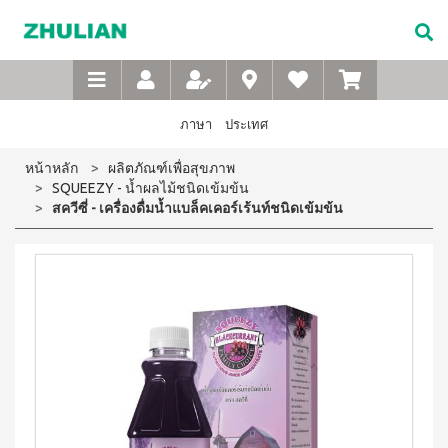
Not
อาหาร
เบบี้
XTRA
M-
เกี่ยว
Available
เสริม
ซิน
WASH
Belt
กับ
แบบ
ตา
เข็มขัด
ซู
เอ็กซ์ต
ชง
(สำหรับ
เพื่อ
ร้า วอช
เลียน
ภาษา
ประเทศ
ผง
ดื่ม
เด็ก)
สุขภาพ
ซักฟอก
ประวัติ
สำหรับ
ไอโซ
แชมพู
หน้าหลัก
ผลิตภัณฑ์เพื่อสุขภาพ
เข้มข้น
บริษัท
สุภาพ
พรอ
สระ
1 กก
SQUEEZY - น้ำผลไม้ชนิดเข้มข้น
ทน์
ผม
จรรยา
บุรุษ
เอ็กซ์ต
สควีซี่ - เครื่องดื่มน้ำแบล็คเคอร์เร้นท์ชนิดเข้มข้น
มิกซ์
เด็ก
บรรณ
ร้า วอซ
ซอย
M-
สบู่
ผง
ซู
แอนด์
เหลว
Belt
ซักฟอก
เลียน
พี
อาบ
ขนาด
เข็มขัด
โปรตีน
น้ำ
450
สาร
เพื่อ
เบเวอร์
เด็ก
กรัม
จาก
เรจ
สุขภาพ
แป้ง
เอ็กซ์ต
ผู้
ไอ
เด็กเนื้อ
สำหรับ
ร้า วอช
บริหาร
โซ
ละเอียด
ผง
สุภาพ
พรอ
ซักฟอก
คำถาม
สตรี
ทน์
ส
เข้มข้น
ที่
ซื้อ
3.3 กก.
ไมล์
M-
4
พบ
เอ็กซ์
ออน
แถม
Belt