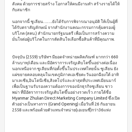
WATER
(15
สังคม ด้วยการช่วยสร้าง โอกาสให้คนมีงานทำ สร้างรายได้ให้
า
Filter
ซอง)
นโยบาย
กับสมาชิก
System
คอฟ
การ
สำหรับ
ฟี่พลัส
เปลี่ยน
ผู้
เครื่องกร
นอกจากนี้ ซูเลียน…….ยังได้รับการพิจารณาอนุมัติ ให้เป็นผู้ที่
กาแฟ
สินค้า
องน้ำบี
ได้รับตราสัญลักษณ์ จากสำนักงานคณะกรรมการคุ้มครองผู้
หญิง
ผสม
ยอนด์
โสม
สมาชิก
บริโภค (สคบ.) สำนักนายกรัฐมนตรี เพื่อเป็นการสร้างความ
โดย
วอเตอร์
(40
มั่นใจต่อผู้บริโภคในการตัดสินใจเลือกซื้อสินค้าที่มีคุณภาพ.
ซู
เฉพาะ
(เวอร์ชั่น
ซอง)
เลียน
ใหม่)
คอฟ
ASSAHO
ฟี่พลัส
น้ำยา
เงื่อนไข
BEYOND
ปัจจุบัน (2559) บริษัทฯ มียอดจำหน่ายผลิตภัณฑ์ มากกว่า 660
กาแฟ
ทำความ
การ
MICROPLASMA
ล้านบาท/เดือน และมีอัตราการเจริญเติบโตขึ้นอย่างต่อเนื่อง
ผสม
สะอาด
สมัคร
นอกเหนือจาก ซูเลียนที่ก่อตั้งขึ้นในประเทศไทยนั้น ซูเลียน ยัง
โสม
Air
จุดซ่อน
สมาชิก
(84
เร้น
แผ่ขยายคลอบคลุมในเขตภูมิภาคเอเชียตะวันออกฉียงใต้ อาทิ
Purifier
ซอง)
แผ่น
มาเลเซีย,อินโดนีเซีย,สิงคโปร์และล่าสุดที่ประเทศเมียนมาร์
การ
เครื่อง
คอฟ
นา
เพื่อเป็นฐานรับรองความต้องการของนักธุรกิจซูเลียน ชาว
ต่อ
ฟอกอา
ฟี่
มัย
พม่า ที่มีอัตราการเจริญเติบโตขึ้นอย่างรวดเร็ว ภายใต้ชื่อ
อายุ
กาศบี
พลัส
(60
Myanmar Zhulian Direct Marketing Company Limited ซึ่งเปิด
ยอนด์
บัตร
กาแฟ
ชิ้น)
ตัวอย่างเป็นทางการ (Grand Opening) เมื่อวันที่ 26 กันยายน
ไมโคร
ดริป
สมาชิก
ผ้า
พลาสมา
2558 และพร้อมด้วยตัวแทนจำหน่าย(เอเยนซี่)กว่า36แห่ง
ผสม
อนามัย
การ
โสม
บียอนด์
สำหรับ
ไมโคร
รับ
คอฟ
กลาง
พลาสมา
ฟี่พลัส
ผล
วัน 23
แผ่นกร
กาแฟ
ซม.