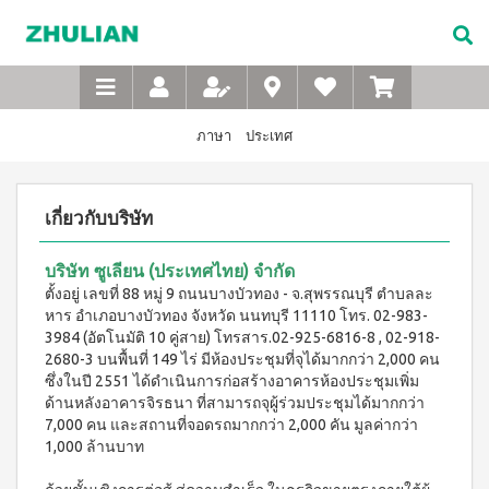
Not
อาหาร
เบบี้
XTRA
M-
เกี่ยว
Available
เสริม
ซิน
WASH
Belt
กับ
แบบ
ตา
เข็มขัด
ซู
เอ็กซ์ต
ชง
(สำหรับ
เพื่อ
ร้า วอช
เลียน
ภาษา
ประเทศ
ผง
ดื่ม
เด็ก)
สุขภาพ
ซักฟอก
ประวัติ
สำหรับ
ไอโซ
แชมพู
เข้มข้น
บริษัท
สุภาพ
พรอ
สระ
1 กก
เกี่ยวกับบริษัท
ทน์
ผม
จรรยา
บุรุษ
เอ็กซ์ต
มิกซ์
เด็ก
บรรณ
ร้า วอซ
ซอย
M-
สบู่
ผง
ซู
บริษัท ซูเลียน (ประเทศไทย) จำกัด
แอนด์
เหลว
Belt
ซักฟอก
เลียน
พี
ตั้งอยู่ เลขที่ 88 หมู่ 9 ถนนบางบัวทอง - จ.สุพรรณบุรี ตำบลละ
อาบ
ขนาด
เข็มขัด
โปรตีน
หาร อำเภอบางบัวทอง จังหวัด นนทบุรี 11110 โทร. 02-983-
น้ำ
450
สาร
เพื่อ
เบเวอร์
เด็ก
กรัม
3984 (อัตโนมัติ 10 คู่สาย) โทรสาร.02-925-6816-8 , 02-918-
จาก
เรจ
สุขภาพ
แป้ง
2680-3 บนพื้นที่ 149 ไร่ มีห้องประชุมที่จุได้มากกว่า 2,000 คน
เอ็กซ์ต
ผู้
ไอ
เด็กเนื้อ
สำหรับ
ร้า วอช
ซึ่งในปี 2551 ได้ดำเนินการก่อสร้างอาคารห้องประชุมเพิ่ม
บริหาร
โซ
ละเอียด
ผง
สุภาพ
ด้านหลังอาคารจิรธนา ที่สามารถจุผู้ร่วมประชุมได้มากกว่า
พรอ
ซักฟอก
คำถาม
7,000 คน และสถานที่จอดรถมากกว่า 2,000 คัน มูลค่ากว่า
สตรี
ทน์
ส
เข้มข้น
ที่
ซื้อ
1,000 ล้านบาท
3.3 กก.
ไมล์
M-
4
พบ
เอ็กซ์
ออน
แถม
Belt