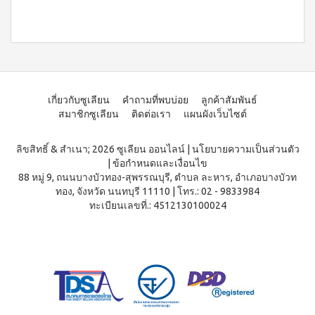
ประโยชน์
องทรู-เฮ
ผสม
ผ้า
ป้า
ผล
โสม
อนามัย
และ
บียอนด์
ประโยชน์
สำหรับ
คอล
ไมโคร
กลาง
&
ลา
พลาสมา
คืน 27
แรง
เจล
แผ่นกรอง
ซม.
จูงใจ
นาโน&แผ่น
คอฟฟี่
ผ้า
กรอง
พลัส
มาตรฐาน
เกี่ยวกับซูเลียน
คำถามที่พบบ่อย
ลูกค้าสัมพันธ์
อนามัย
คาร์บอน
กาแฟ
สำหรับ
การ
สมาชิกซูเลียน
ติดต่อเรา
แผนผังเว็บไซต์
ปรุง
กลาง
เลื่อน
BEYOND
สำเร็จ
คืน 30
ตำแหน่ง
ชนิดผง
FOOD
ซม.
ลิขสิทธิ์ & สำเนา; 2026 ซูเลียน ออนไลน์
|
นโยบายความเป็นส่วนตัว
สูตร
JUNCTION
ติดต่อ
ผ้า
|
ข้อกำหนดและเงื่อนไข
น้ำตาล
อนามัย
DETOXIFIYING
88 หมู่ 9, ถนนบางบัวทอง-สุพรรณบุรี, ตำบล ละหาร, อำเภอบางบัวท
เรา
น้อย
สำหรับ
ทอง, จังหวัด นนทบุรี 11110
|
โทร.: 02 - 9833984
UNIT
นูทรี
กลาง
ทะเบียนเลขที่.: 4512130100024
พลัส
สินค้า
คืน
เครื่อง
ซีเรีย
ยาว
ผ่อน
ล้าง
ล
พิเศษ
สาร
0%
พร้อม
33 ซม.
พิษ บี
ทาน
ยอนด์
ผลิตภัณฑ์
ผสม
ฟู้ดจัง
เพื่อ
น้ำผึ้ง
ก์ชั่น
สุขภาพ
โกโก้
พลัส
CONTIAGO