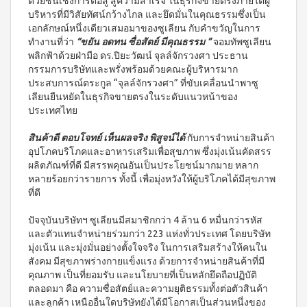
บ่อย
ด้วยชั้นเชิงการต่อสู้ สู่ความสำเร็จ ในธุรกิจขายตรงภายใต้ผู้
ตร้า
ฟรี
สำหรับ
Promotion
บริหารที่มีวิสัยทัศน์กว้างไกล และยึดมั่นในคุณธรรมซึ่งเป็น
วอช
เสื้อ
ข่าว
ช่อง
น้ำยา
Set
เอกลักษณ์หนึ่งเดียวเสมอมาของซูเลียน กับคำขวัญในการ
28
ประชาสัมพันธ์
ล้าง
ปาก
ทำงานที่ว่า
“ขยัน อดทน ซื่อสัตย์ มีคุณธรรม ”
จอมทัพซูเลียน
สำหรับ
ปี
จาน
พลิกฟ้าด้วยฝ่ามือ ดร.ปิยะวัฒน์ จุลล์จักรวงศา ประธาน
สุภาพ
ไอ
ลูกค้า
ยาสี
เอ็กซ์ต
โซ
กรรมการบริษัทและพรั่งพร้อมด้วยคณะผู้บริหารมาก
ฟัน
สตรี
สัมพันธ์
ร้า วอช
พรอ
สูตร
ประสบการณ์ตระกูล “จุลล์จักรวงศา” ที่ขับเคลื่อนนำพาซู
น้ำยา
ทน์
M-
ฟลูออ
เงื่อนไข
เลียนยืนหยัดในธุรกิจขายตรงในระดับแนวหน้าของ
ทำความ
ซื้อ
ไรด์
Belt
การ
ประเทศไทย
สะอาด
2
และ
กระเบื้อง
ใช้
New
แถม
ว่าน
เอ็กซ์ต
งาน
สินค้าดี ตอบโจทย์ เห็นผลจริง พิสูจน์ได้
กับการจำหน่ายสินค้า
1
Arrival
หาง
ร้า วอช
อุปโภคบริโภคและอาหารเสริมเพื่อสุขภาพ ซึ่งมุ่งเน้นคัดสรร
จระเข้
Tea
ข้อ
น้ำยา
Plus
ผลิตภัณฑ์ที่ดี มีสรรพคุณอันเป็นประโยชน์มากมาย หลาก
น้ำยาบ้วน
ทำความ
กำหนด
Instant
ปากกลิ่น
หลายร้อยกว่ารายการ ทั้งนี้ เพื่อมุ่งหวังให้ผู้บริโภคได้มีสุขภาพ
สะอาด
และ
Premix
มินต์
ที่ดี
พื้น
เงื่อนไข
Milk
(แอลกอฮอล์
เอ็กซ์ตร้า
Tea 3
การ
ฟรี)
ปัจจุบันบริษัทฯ ซูเลียนมีสมาชิกกว่า 4 ล้าน 6 หมื่นกว่ารหัส
วอช น้ำยา
in 1
ขาย
ทำความ
และตัวแทนจำหน่ายร่วมกว่า 223 แห่งทั่วประเทศ โดยบริษัท
ลา
เวกิ-
สะอาด
นโยบาย
มุ่งเน้น และมุ่งมั่นอย่างตั้งใจจริง ในการเสริมสร้างให้คนใน
เวร่า
วิ
เอนกประสงค์
(15
ความ
สังคม มีสุขภาพร่างกายแข็งแรง ด้วยการจำหน่ายสินค้าที่มี
ทีน
สูตรเข้มข้น
ซอง)
เป็น
คุณภาพ เป็นที่ยอมรับ และนโยบายที่เป็นหลักยึดถือปฏิบัติ
รอยัล
ส่วน
ตลอดมา คือ ความซื่อสัตย์และความยุติธรรมทั้งต่อตัวสินค้า
แอล
BEYOND
มิกซ์
ตัว
และลูกค้า เหนืออื่นใดบริษัทยังได้มีโอกาสเป็นส่วนหนึ่งของ
ทิน่