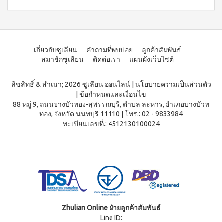
WATER
(15
า
Filter
ซอง)
นโยบาย
System
คอฟ
การ
สำหรับ
ฟี่พลัส
เปลี่ยน
ผู้
เครื่องกร
กาแฟ
สินค้า
องน้ำบี
หญิง
ผสม
เกี่ยวกับซูเลียน
คำถามที่พบบ่อย
ลูกค้าสัมพันธ์
ยอนด์
โสม
สมาชิก
โดย
สมาชิกซูเลียน
ติดต่อเรา
แผนผังเว็บไซต์
วอเตอร์
(40
ซู
เฉพาะ
(เวอร์ชั่น
ซอง)
เลียน
ใหม่)
คอฟ
ASSAHO
ลิขสิทธิ์ & สำเนา; 2026 ซูเลียน ออนไลน์
|
นโยบายความเป็นส่วนตัว
ฟี่พลัส
น้ำยา
เงื่อนไข
|
ข้อกำหนดและเงื่อนไข
BEYOND
กาแฟ
ทำความ
การ
88 หมู่ 9, ถนนบางบัวทอง-สุพรรณบุรี, ตำบล ละหาร, อำเภอบางบัวท
MICROPLASMA
ผสม
สะอาด
สมัคร
ทอง, จังหวัด นนทบุรี 11110
|
โทร.: 02 - 9833984
โสม
Air
จุดซ่อน
สมาชิก
ทะเบียนเลขที่.: 4512130100024
(84
เร้น
Purifier
ซอง)
แผ่น
การ
เครื่อง
คอฟ
นา
ต่อ
ฟอกอา
ฟี่
มัย
อายุ
กาศบี
พลัส
(60
ยอนด์
บัตร
กาแฟ
ชิ้น)
ไมโคร
ดริป
สมาชิก
ผ้า
พลาสมา
ผสม
อนามัย
การ
โสม
บียอนด์
สำหรับ
ไมโคร
รับ
คอฟ
กลาง
Zhulian Online ฝ่ายลูกค้าสัมพันธ์
พลาสมา
ฟี่พลัส
ผล
วัน 23
Line ID:
แผ่นกร
กาแฟ
ซม.