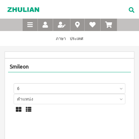
Not
อาหาร
เบบี้
XTRA
M-
เกี่ยว
Available
เสริม
ซิน
WASH
Belt
กับ
แบบ
ตา
เข็มขัด
ซู
เอ็กซ์ต
ชง
(สำหรับ
เพื่อ
ร้า วอช
เลียน
ภาษา
ประเทศ
ผง
ดื่ม
เด็ก)
สุขภาพ
ซักฟอก
ประวัติ
สำหรับ
ไอโซ
แชมพู
เข้มข้น
บริษัท
สุภาพ
พรอ
สระ
1 กก
ทน์
ผม
จรรยา
บุรุษ
เอ็กซ์ต
Smileon
มิกซ์
เด็ก
บรรณ
ร้า วอซ
ซอย
M-
สบู่
ผง
ซู
แอนด์
เหลว
Belt
ซักฟอก
เลียน
พี
อาบ
ขนาด
เข็มขัด
โปรตีน
น้ำ
450
สาร
เพื่อ
เบเวอร์
เด็ก
กรัม
จาก
เรจ
สุขภาพ
แป้ง
เอ็กซ์ต
ผู้
ไอ
เด็กเนื้อ
สำหรับ
ร้า วอช
บริหาร
โซ
ละเอียด
ผง
สุภาพ
พรอ
ซักฟอก
คำถาม
สตรี
ทน์
ส
เข้มข้น
ที่
ซื้อ
3.3 กก.
ไมล์
M-
4
พบ
เอ็กซ์
ออน
แถม
Belt