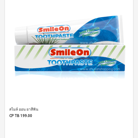
บ่อย
ตร้า
ฟรี
สำหรับ
Promotion
วอช
เสื้อ
ข่าว
ช่อง
น้ำยา
Set
28
ประชาสัมพันธ์
ล้าง
ปาก
สำหรับ
ปี
จาน
สุภาพ
ไอ
ลูกค้า
ยาสี
เอ็กซ์ต
โซ
ฟัน
สตรี
สัมพันธ์
ร้า วอช
พรอ
สูตร
น้ำยา
ทน์
M-
ฟลูออ
เงื่อนไข
ทำความ
ซื้อ
ไรด์
Belt
การ
สะอาด
2
และ
กระเบื้อง
ใช้
New
แถม
ว่าน
เอ็กซ์ต
งาน
1
Arrival
หาง
ร้า วอช
จระเข้
Tea
ข้อ
น้ำยา
Plus
น้ำยาบ้วน
ทำความ
กำหนด
Instant
ปากกลิ่น
สะอาด
และ
Premix
มินต์
พื้น
เงื่อนไข
Milk
(แอลกอฮอล์
เอ็กซ์ตร้า
Tea 3
การ
ฟรี)
วอช น้ำยา
in 1
ขาย
ทำความ
ลา
เวกิ-
สไมล์ ออน ยาสีฟัน
สะอาด
นโยบาย
เวร่า
วิ
เอนกประสงค์
CP TB 199.00
(15
ความ
ทีน
สูตรเข้มข้น
ซอง)
เป็น
รอยัล
ส่วน
แอล
BEYOND
มิกซ์
ตัว
ทิน่